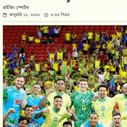
রাইজিং স্পোর্টস
জানুয়ারি ১১, ২০২৬
৩:৩৫ পিএম