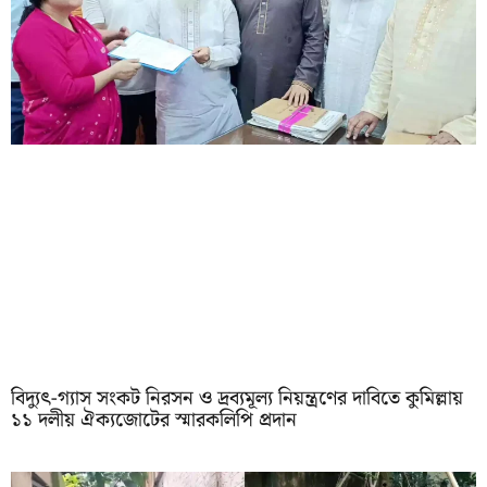
‎বিদ্যুৎ-গ্যাস সংকট নিরসন ও দ্রব্যমূল্য নিয়ন্ত্রণের দাবিতে কুমিল্লায়
১১ দলীয় ঐক‍্যজোটের স্মারকলিপি প্রদান