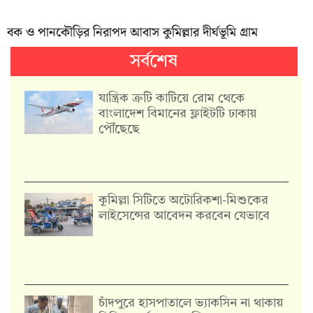
বক ও পানকৌড়ির নিরাপদ আবাস কুমিল্লার দীর্ঘভূমি গ্রাম
সর্বশেষ
যান্ত্রিক ত্রুটি কাটিয়ে রোম থেকে
বাংলাদেশ বিমানের ফ্লাইটটি ঢাকায়
পৌঁছেছে
কুমিল্লা সিটিতে অটোরিকশা-মিশুকের
লাইসেন্সের আবেদন করবেন যেভাবে
চাঁদপুরে হাসপাতালে ভ্যাকসিন না থাকায়