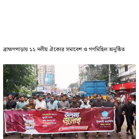
‎ব্রাহ্মণপাড়ায় ১১ দলীয় ঐক্যের সমাবেশ ও গণমিছিল অনুষ্ঠিত