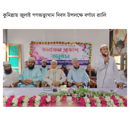
কুমিল্লায় জুলাই গণঅভ্যুত্থান দিবস উপলক্ষে বর্ণাঢ্য র‍্যালি