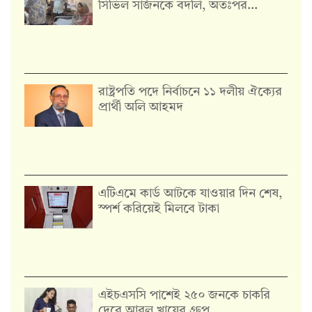
সিভিল সার্জনকে বদলি, অতঃপর…
রাষ্ট্রপতি পদে নির্বাচনে ১১ দলীয় ঐক্যের
প্রার্থী অলি আহমদ
এটিএমে কার্ড আটকে যাওয়ার দিন শেষ,
স্পর্শ করিয়েই মিলবে টাকা
এইচএসসি পাশেই ২৫০ জনকে চাকরি
দেবে আবুল খায়ের গ্রুপ