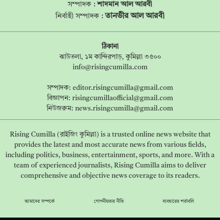
সম্পাদক :
শাদমান আল আরবী
তানভীর আল আরবী
নির্বাহী সম্পাদক :
ঠিকানা
ঝাউতলা, ১ম কান্দিরপাড়, কুমিল্লা ৩৫০০
info@risingcumilla.com
সম্পাদক:
editor.risingcumilla@gmail.com
বিজ্ঞাপন:
risingcumillaofficial@gmail.com
নিউজরুম:
news.risingcumilla@gmail.com
Rising Cumilla (রাইজিং কুমিল্লা) is a trusted online news website that
provides the latest and most accurate news from various fields,
including politics, business, entertainment, sports, and more. With a
team of experienced journalists, Rising Cumilla aims to deliver
comprehensive and objective news coverage to its readers.
আমাদের সম্পর্কে
গোপনীয়তার নীতি
ব্যবহারের শর্তাবলি