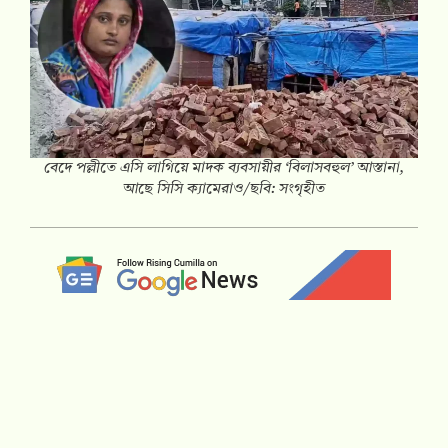
বেদে পল্লীতে এসি লাগিয়ে মাদক ব্যবসায়ীর ‘বিলাসবহুল’ আস্তানা,
আছে সিসি ক্যামেরাও/ছবি: সংগৃহীত