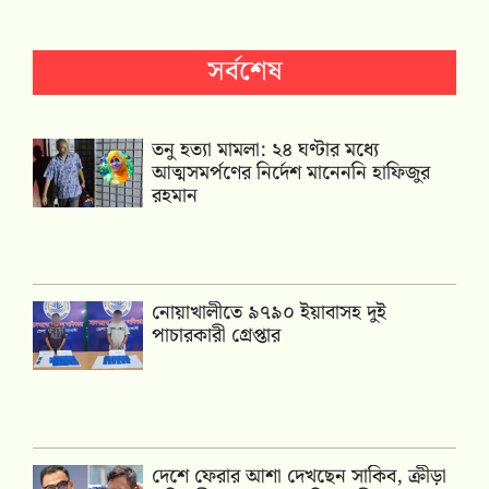
সর্বশেষ
তনু হত্যা মামলা: ২৪ ঘণ্টার মধ্যে
আত্মসমর্পণের নির্দেশ মানেননি হাফিজুর
রহমান
নোয়াখালীতে ৯৭৯০ ইয়াবাসহ দুই
পাচারকারী গ্রেপ্তার
দেশে ফেরার আশা দেখছেন সাকিব, ক্রীড়া