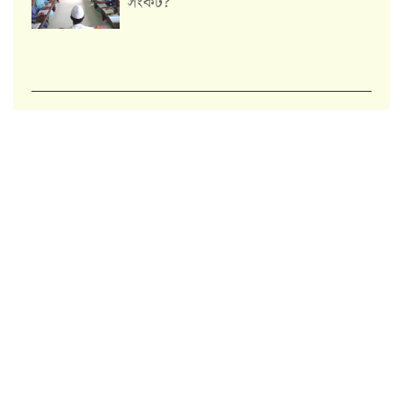
সংকট?