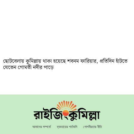
ছোটবেলায় কুমিল্লায় থাকা হয়েছে শবনম ফারিয়ার, প্রতিদিন হাঁটতে
যেতেন গোমতী নদীর পাড়ে
আমাদের সম্পর্কে
ব্যবহারের শর্তাবলি
গোপনীয়তার নীতি