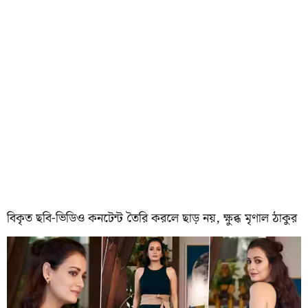
বিকৃত ছবি-ভিডিও কনটেন্ট তৈরি করলে ছাড় নয়, ক্ষুব্ধ মৃণাল ঠাকুর