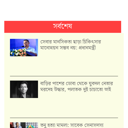
সর্বশেষ
সেবার মানসিকতা ছাড়া চিকিৎসার
মানোন্নয়ন সম্ভব নয়: প্রধানমন্ত্রী
বাড়ির পাশের ডোবা থেকে যুবদল নেতার
মরদেহ উদ্ধার, পলাতক দুই চাচাতো ভাই
তনু হত্যা মামলা: সাবেক সেনাসদস্য