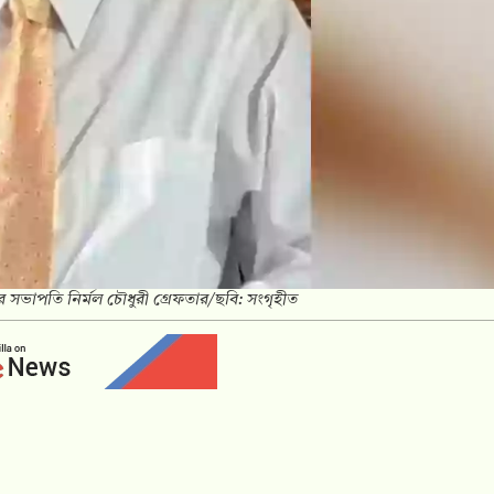
সভাপতি নির্মল চৌধুরী গ্রেফতার/ছবি: সংগৃহীত