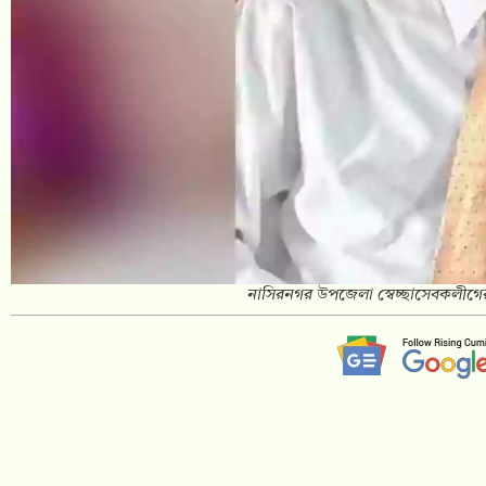
নাসিরনগর উপজেলা স্বেচ্ছাসেবকলীগের 