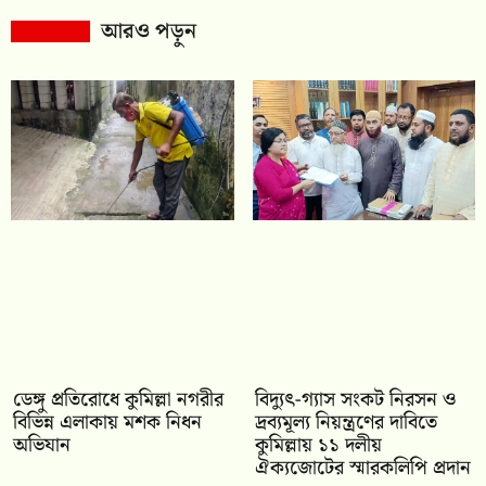
আরও পড়ুন
ডেঙ্গু প্রতিরোধে কুমিল্লা নগরীর
‎বিদ্যুৎ-গ্যাস সংকট নিরসন ও
বিভিন্ন এলাকায় মশক নিধন
দ্রব্যমূল্য নিয়ন্ত্রণের দাবিতে
অভিযান
কুমিল্লায় ১১ দলীয়
ঐক‍্যজোটের স্মারকলিপি প্রদান