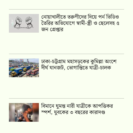
নোয়াখালীতে তরুণীদের দিয়ে পর্ন ভিডিও
তৈরির অভিযোগে স্বামী-স্ত্রী ও ছেলেসহ ৫
জন গ্রেপ্তার
ঢাকা-চট্টগ্রাম মহাসড়কের কুমিল্লা অংশে
দীর্ঘ যানজট, ভোগান্তিতে যাত্রী-চালক
বিমানে ঘুমন্ত নারী যাত্রীকে আপত্তিকর
স্পর্শ, যুবকের ৩ বছরের কারাদণ্ড