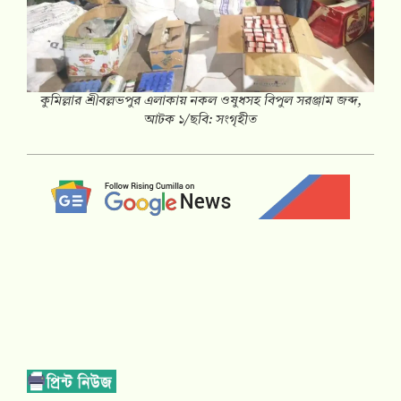
কুমিল্লার শ্রীবল্লভপুর এলাকায় নকল ওষুধসহ বিপুল সরঞ্জাম জব্দ,
আটক ১/ছবি: সংগৃহীত