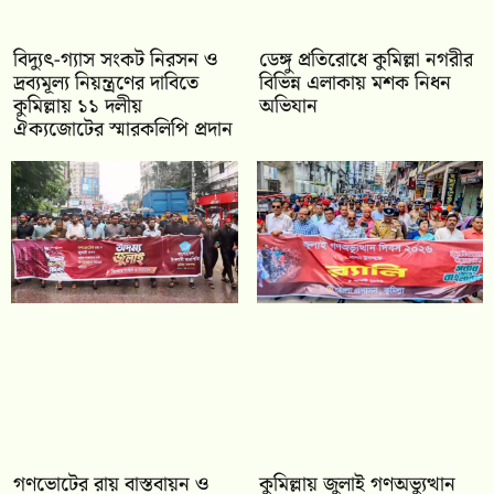
‎বিদ্যুৎ-গ্যাস সংকট নিরসন ও
ডেঙ্গু প্রতিরোধে কুমিল্লা নগরীর
দ্রব্যমূল্য নিয়ন্ত্রণের দাবিতে
বিভিন্ন এলাকায় মশক নিধন
কুমিল্লায় ১১ দলীয়
অভিযান
ঐক‍্যজোটের স্মারকলিপি প্রদান
গণভোটের রায় বাস্তবায়ন ও
কুমিল্লায় জুলাই গণঅভ্যুত্থান