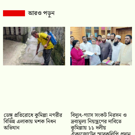
আরও পড়ুন
ডেঙ্গু প্রতিরোধে কুমিল্লা নগরীর
‎বিদ্যুৎ-গ্যাস সংকট নিরসন ও
বিভিন্ন এলাকায় মশক নিধন
দ্রব্যমূল্য নিয়ন্ত্রণের দাবিতে
অভিযান
কুমিল্লায় ১১ দলীয়
ঐক‍্যজোটের স্মারকলিপি প্রদান