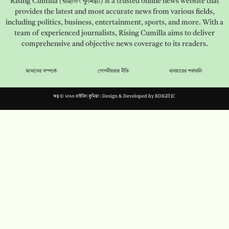
Rising Cumilla (রাইজিং কুমিল্লা) is a trusted online news website that
provides the latest and most accurate news from various fields,
including politics, business, entertainment, sports, and more. With a
team of experienced journalists, Rising Cumilla aims to deliver
comprehensive and objective news coverage to its readers.
আমাদের সম্পর্কে
গোপনীয়তার নীতি
ব্যবহারের শর্তাবলি
স্বত্ব © ২০২৩ রাইজিং কুমিল্লা। Design & Developed by
BDIGITIC