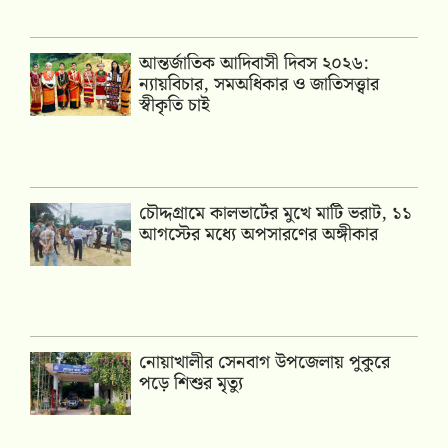
আন্তর্জাতিক আদিবাসী দিবস ২০২৬:
ন্যায়বিচার, সমঅধিকার ও জাতিসত্ত্বার
স্বীকৃতি চাই
চৌদ্দগ্রামে কালভার্টের মুখে মাটি ভরাট, ১১
আগস্টের মধ্যে অপসারণের অঙ্গীকার
নোয়াখালীর সেনবাগ উপজেলায় পুকুরে
পড়ে শিশুর মৃত্যু