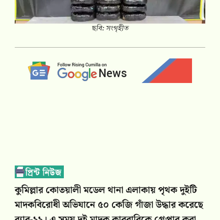
ছবি: সংগৃহীত
কুমিল্লার কোতয়ালী মডেল থানা এলাকায় পৃথক দুইটি
মাদকবিরোধী অভিযানে ৫০ কেজি গাঁজা উদ্ধার করেছে
র‍্যাব-১১। এ সময় দুই মাদক কারবারিকে গ্রেপ্তার করা