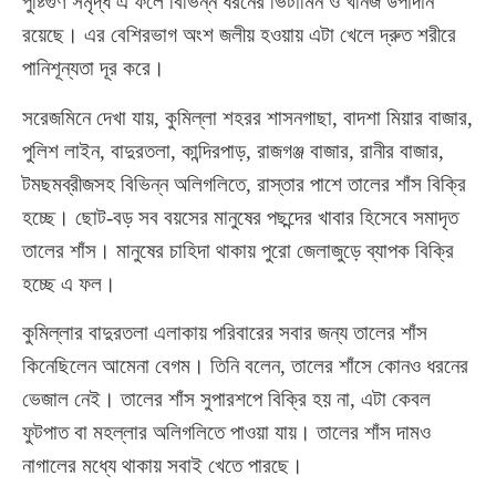
পুষ্টিগুণ সমৃদ্ধ এ ফলে বিভিন্ন ধরনের ভিটামিন ও খনিজ উপাদান
রয়েছে। এর বেশিরভাগ অংশ জলীয় হওয়ায় এটা খেলে দ্রুত শরীরে
পানিশূন্যতা দূর করে।
সরেজমিনে দেখা যায়, কুমিল্লা শহরর শাসনগাছা, বাদশা মিয়ার বাজার,
পুলিশ লাইন, বাদুরতলা, কান্দিরপাড়, রাজগঞ্জ বাজার, রানীর বাজার,
টমছমব্রীজসহ বিভিন্ন অলিগলিতে, রাস্তার পাশে তালের শাঁস বিক্রি
হচ্ছে। ছোট-বড় সব বয়সের মানুষের পছন্দের খাবার হিসেবে সমাদৃত
তালের শাঁস। মানুষের চাহিদা থাকায় পুরো জেলাজুড়ে ব্যাপক বিক্রি
হচ্ছে এ ফল।
কুমিল্লার বাদুরতলা এলাকায় পরিবারের সবার জন্য তালের শাঁস
কিনেছিলেন আমেনা বেগম। তিনি বলেন, তালের শাঁসে কোনও ধরনের
ভেজাল নেই। তালের শাঁস সুপারশপে বিক্রি হয় না, এটা কেবল
ফুটপাত বা মহল্লার অলিগলিতে পাওয়া যায়। তালের শাঁস দামও
নাগালের মধ্যে থাকায় সবাই খেতে পারছে।