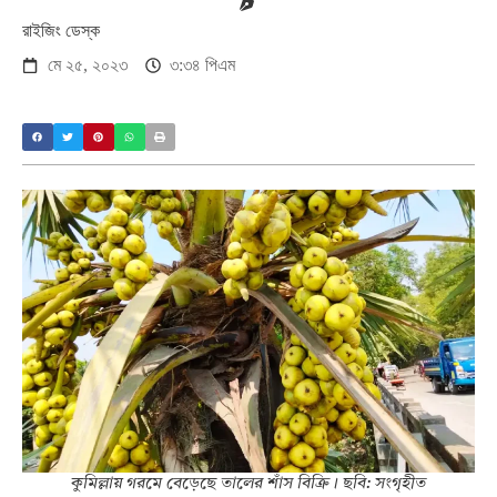
রাইজিং ডেস্ক
মে ২৫, ২০২৩
৩:৩৪ পিএম
কুমিল্লায় গরমে বেড়েছে তালের শাঁস বিক্রি। ছবি: সংগৃহীত