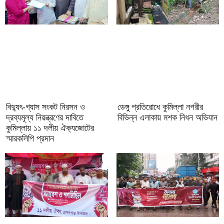
‎বিদ্যুৎ-গ্যাস সংকট নিরসন ও
ডেঙ্গু প্রতিরোধে কুমিল্লা নগরীর
দ্রব্যমূল্য নিয়ন্ত্রণের দাবিতে
বিভিন্ন এলাকায় মশক নিধন অভিযান
কুমিল্লায় ১১ দলীয় ঐক‍্যজোটের
স্মারকলিপি প্রদান