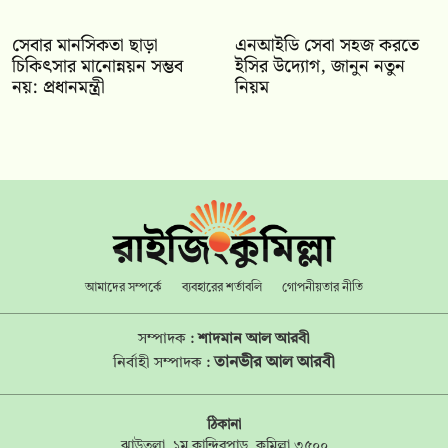
সেবার মানসিকতা ছাড়া
এনআইডি সেবা সহজ করতে
চিকিৎসার মানোন্নয়ন সম্ভব
ইসির উদ্যোগ, জানুন নতুন
নয়: প্রধানমন্ত্রী
নিয়ম
আমাদের সম্পর্কে
ব্যবহারের শর্তাবলি
গোপনীয়তার নীতি
সম্পাদক :
শাদমান আল আরবী
তানভীর আল আরবী
নির্বাহী সম্পাদক :
ঠিকানা
ঝাউতলা, ১ম কান্দিরপাড়, কুমিল্লা ৩৫০০