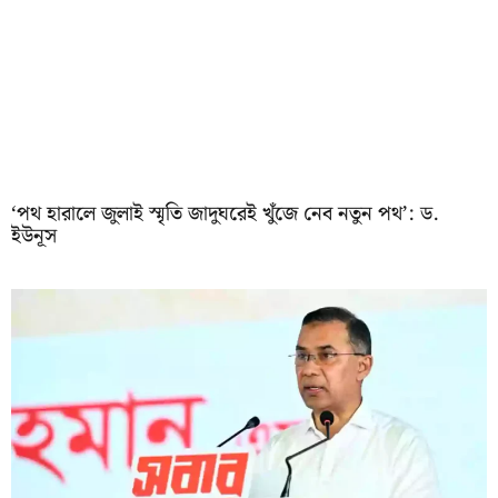
‘পথ হারালে জুলাই স্মৃতি জাদুঘরেই খুঁজে নেব নতুন পথ’: ড.
ইউনূস