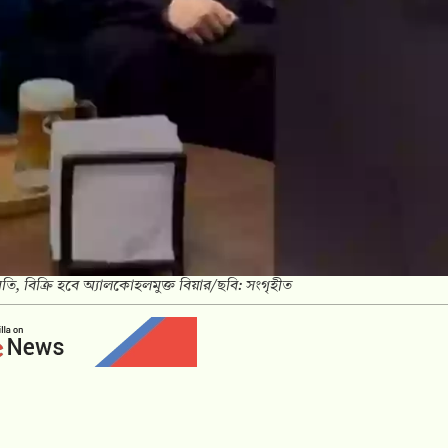
, বিক্রি হবে অ্যালকোহলমুক্ত বিয়ার/ছবি: সংগৃহীত