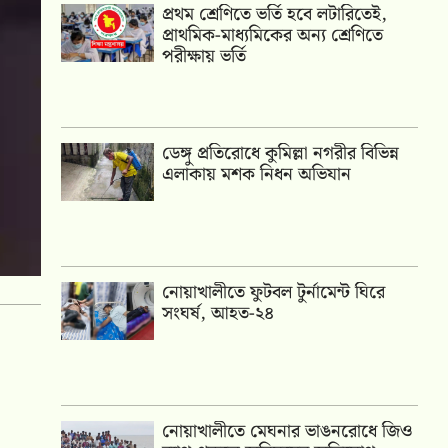
প্রথম শ্রেণিতে ভর্তি হবে লটারিতেই,
প্রাথমিক-মাধ্যমিকের অন্য শ্রেণিতে
পরীক্ষায় ভর্তি
ডেঙ্গু প্রতিরোধে কুমিল্লা নগরীর বিভিন্ন
এলাকায় মশক নিধন অভিযান
নোয়াখালীতে ফুটবল টুর্নামেন্ট ঘিরে
সংঘর্ষ, আহত-২৪
নোয়াখালীতে মেঘনার ভাঙনরোধে জিও