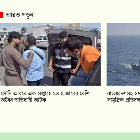
আরও পড়ুন
সৌদি আরবে এক সপ্তাহে ১৪ হাজারের বেশি
বাংলাদেশসহ ১৪
অবৈধ অভিবাসী আটক
সামুদ্রিক প্রতির