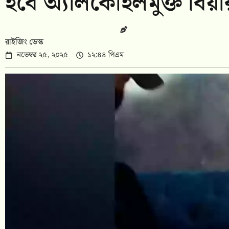
হবে অ্যালকোহলমুক্ত বিয়া
রাইজিং ডেস্ক
নভেম্বর ২৫, ২০২৫
১২:৪৪ পিএম