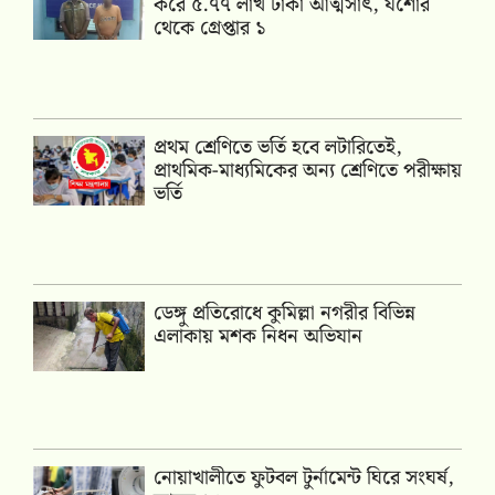
করে ৫.৭৭ লাখ টাকা আত্মসাৎ, যশোর
থেকে গ্রেপ্তার ১
প্রথম শ্রেণিতে ভর্তি হবে লটারিতেই,
প্রাথমিক-মাধ্যমিকের অন্য শ্রেণিতে পরীক্ষায়
ভর্তি
ডেঙ্গু প্রতিরোধে কুমিল্লা নগরীর বিভিন্ন
এলাকায় মশক নিধন অভিযান
নোয়াখালীতে ফুটবল টুর্নামেন্ট ঘিরে সংঘর্ষ,