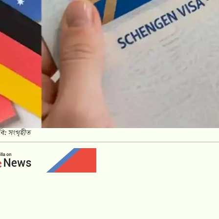
বি: সংগৃহীত