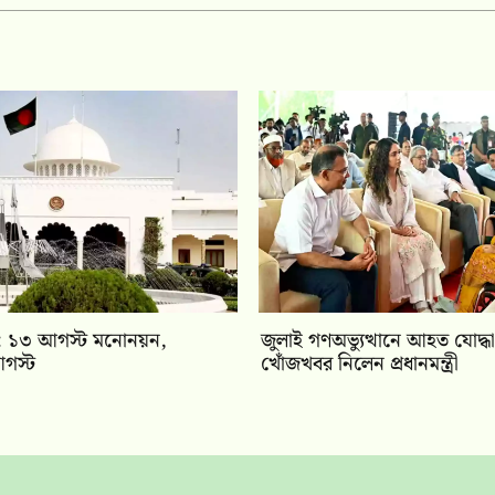
বাচন: ১৩ আগস্ট মনোনয়ন,
জুলাই গণঅভ্যুত্থানে আহত যোদ্ধা
গস্ট
খোঁজখবর নিলেন প্রধানমন্ত্রী