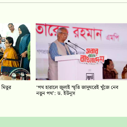
 মিতুর
‘পথ হারালে জুলাই স্মৃতি জাদুঘরেই খুঁজে নেব
নতুন পথ’: ড. ইউনূস