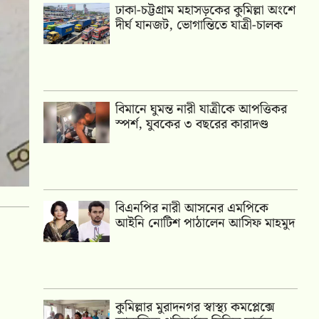
ঢাকা-চট্টগ্রাম মহাসড়কের কুমিল্লা অংশে
দীর্ঘ যানজট, ভোগান্তিতে যাত্রী-চালক
বিমানে ঘুমন্ত নারী যাত্রীকে আপত্তিকর
স্পর্শ, যুবকের ৩ বছরের কারাদণ্ড
বিএনপির নারী আসনের এমপিকে
আইনি নোটিশ পাঠালেন আসিফ মাহমুদ
কুমিল্লার মুরাদনগর স্বাস্থ্য কমপ্লেক্সে