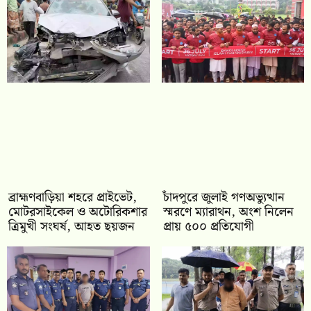
ব্রাহ্মণবাড়িয়া শহরে প্রাইভেট,
চাঁদপুরে জুলাই গণঅভ্যুত্থান
মোটরসাইকেল ও অটোরিকশার
স্মরণে ম্যারাথন, অংশ নিলেন
ত্রিমুখী সংঘর্ষ, আহত ছয়জন
প্রায় ৫০০ প্রতিযোগী