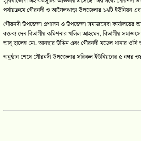
সুবিধাভোগী এই কর্মসূচির আওতায় এসেছে। এর মধ্যে গৌরনদী উপজ
পর্যায়ক্রমে গৌরনদী ও আগৈলঝাড়া উপজেলার ১২টি ইউনিয়ন এবং গ
গৌরনদী উপজেলা প্রশাসন ও উপজেলা সমাজসেবা কার্যালয়ের আয়
বক্তব্য দেন বিভাগীয় কমিশনার খলিল আহমেদ, বিভাগীয় সমাজসেব
আবু ছালেহ মো. আনছার উদ্দিন এবং গৌরনদী মডেল থানার ওসি তা
অনুষ্ঠান শেষে গৌরনদী উপজেলার সরিকল ইউনিয়নের ৫ নম্বর ওয়ার