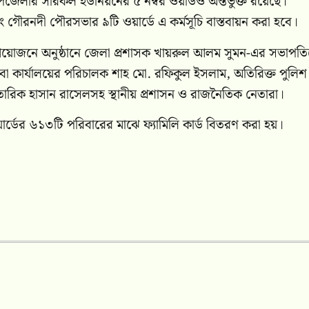
েলার সরিকল ইউনিয়নের ৫ নম্বর ওয়ার্ডও অন্তর্ভুক্ত রয়েছে।
ৌরনদী পৌরসভার ৯টি ওয়ার্ডে এ কর্মসূচি বাস্তবায়ন করা হবে।
োজনে অনুষ্ঠানে জেলা প্রশাসক খায়রুল আলম সুমন-এর সভাপতিত্
া কার্যালয়ের পরিচালক শাহ মো. রফিকুল ইসলাম, অতিরিক্ত পুলিশ
রিক হাসান রাসেলসহ স্থানীয় প্রশাসন ও রাজনৈতিক নেতারা।
্ডের ৬১৩টি পরিবারের মাঝে ফ্যামিলি কার্ড বিতরণ করা হয়।