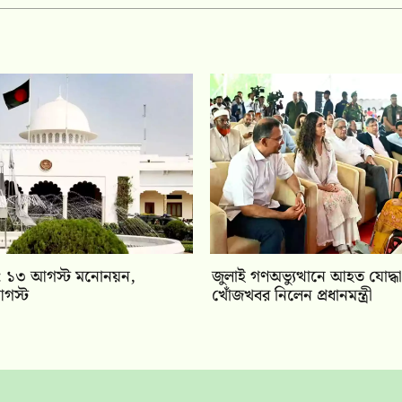
বাচন: ১৩ আগস্ট মনোনয়ন,
জুলাই গণঅভ্যুত্থানে আহত যোদ্ধা
গস্ট
খোঁজখবর নিলেন প্রধানমন্ত্রী