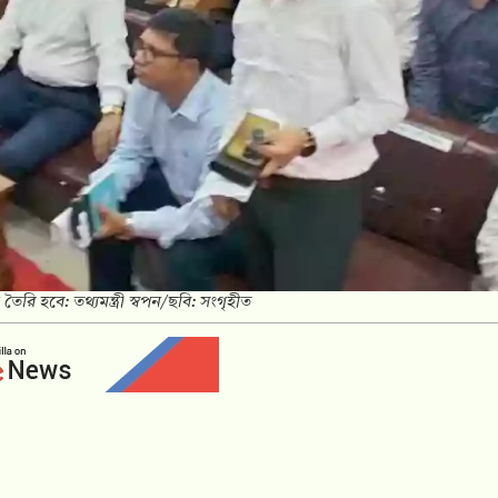
তৈরি হবে: তথ্যমন্ত্রী স্বপন/ছবি: সংগৃহীত