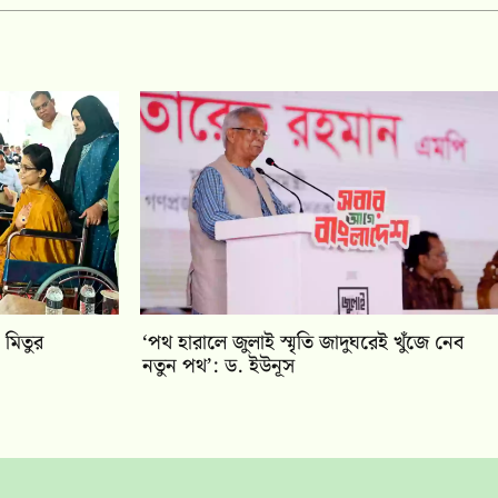
 মিতুর
‘পথ হারালে জুলাই স্মৃতি জাদুঘরেই খুঁজে নেব
নতুন পথ’: ড. ইউনূস