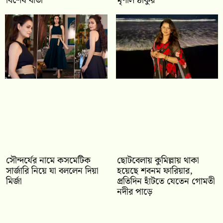
বিশেষ বার্তা
মৃণাল ঠাকুর
সৌন্দর্যের নামে কসমেটিক
ছোটবেলায় কুমিল্লায় থাকা
সার্জারি নিয়ে যা বললেন দিয়া
হয়েছে শবনম ফারিয়ার,
মির্জা
প্রতিদিন হাঁটতে যেতেন গোমতী
নদীর পাড়ে