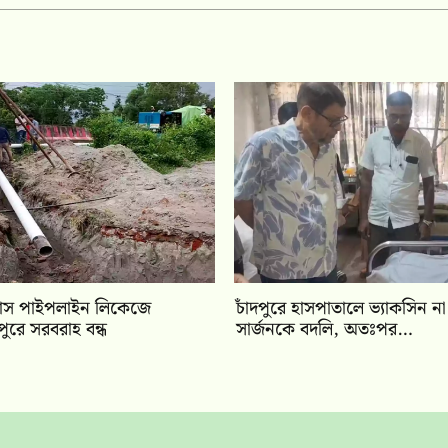
্যাস পাইপলাইন লিকেজে
চাঁদপুরে হাসপাতালে ভ্যাকসিন ন
ীপুরে সরবরাহ বন্ধ
সার্জনকে বদলি, অতঃপর…