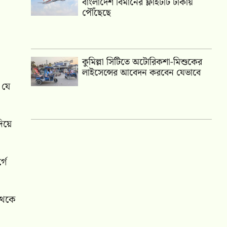
বাংলাদেশ বিমানের ফ্লাইটটি ঢাকায়
পৌঁছেছে
কুমিল্লা সিটিতে অটোরিকশা-মিশুকের
লাইসেন্সের আবেদন করবেন যেভাবে
 যে
িয়ে
গে
 থেকে