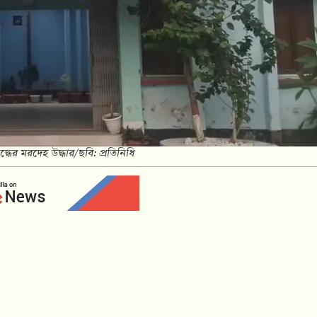
্ধের মরদেহ উদ্ধার/ছবি: প্রতিনিধি