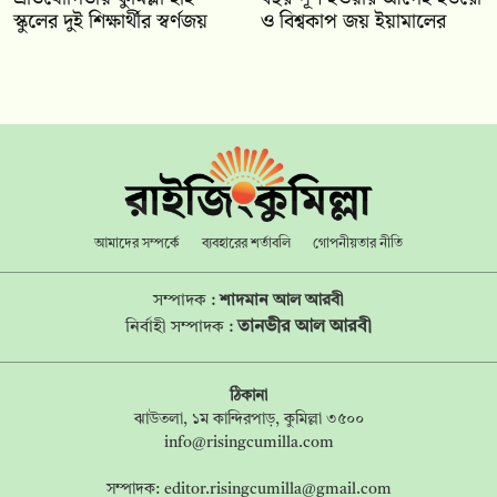
স্কুলের দুই শিক্ষার্থীর স্বর্ণজয়
ও বিশ্বকাপ জয় ইয়ামালের
আমাদের সম্পর্কে
ব্যবহারের শর্তাবলি
গোপনীয়তার নীতি
সম্পাদক :
শাদমান আল আরবী
তানভীর আল আরবী
নির্বাহী সম্পাদক :
ঠিকানা
ঝাউতলা, ১ম কান্দিরপাড়, কুমিল্লা ৩৫০০
info@risingcumilla.com
সম্পাদক:
editor.risingcumilla@gmail.com