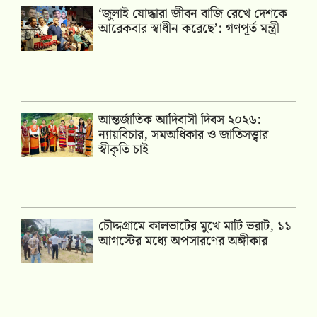
‘জুলাই যোদ্ধারা জীবন বাজি রেখে দেশকে
আরেকবার স্বাধীন করেছে’: গণপূর্ত মন্ত্রী
আন্তর্জাতিক আদিবাসী দিবস ২০২৬:
ন্যায়বিচার, সমঅধিকার ও জাতিসত্ত্বার
স্বীকৃতি চাই
চৌদ্দগ্রামে কালভার্টের মুখে মাটি ভরাট, ১১
আগস্টের মধ্যে অপসারণের অঙ্গীকার