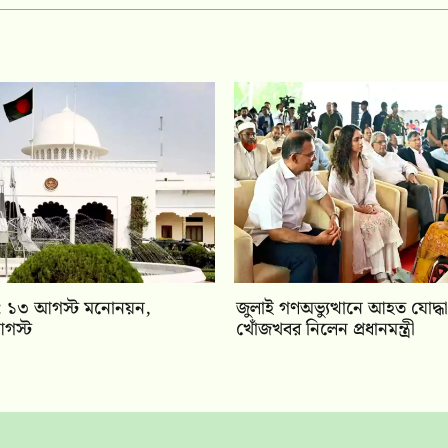
বাচন: ১৩ আগস্ট মনোনয়ন,
জুলাই গণঅভ্যুত্থানে আহত যোদ্ধা
গস্ট
খোঁজখবর নিলেন প্রধানমন্ত্রী