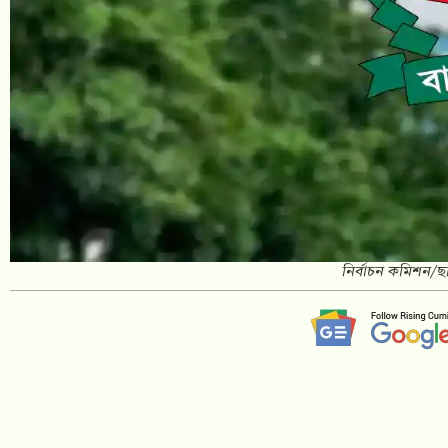
নির্বাচন কমিশন/ছব