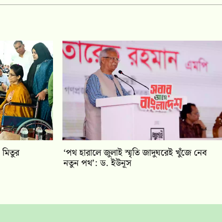
 মিতুর
‘পথ হারালে জুলাই স্মৃতি জাদুঘরেই খুঁজে নেব
নতুন পথ’: ড. ইউনূস