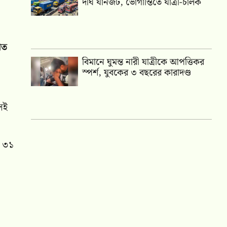
দীর্ঘ যানজট, ভোগান্তিতে যাত্রী-চালক
গত
বিমানে ঘুমন্ত নারী যাত্রীকে আপত্তিকর
স্পর্শ, যুবকের ৩ বছরের কারাদণ্ড
।
েই
ি ৩১