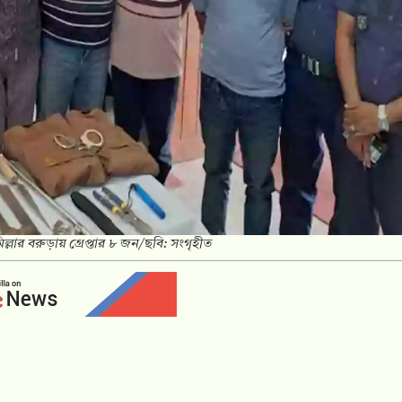
িল্লার বরুড়ায় গ্রেপ্তার ৮ জন/ছবি: সংগৃহীত