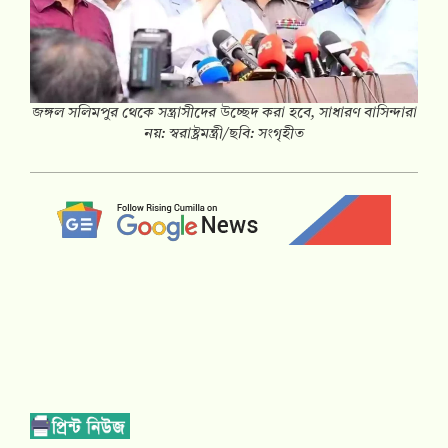
জঙ্গল সলিমপুর থেকে সন্ত্রাসীদের উচ্ছেদ করা হবে, সাধারণ বাসিন্দারা
নয়: স্বরাষ্ট্রমন্ত্রী/ছবি: সংগৃহীত