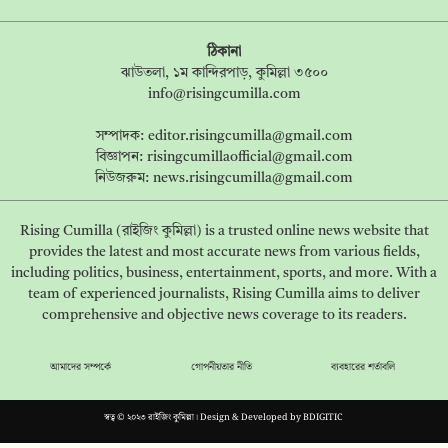
ঠিকানা
ঝাউতলা, ১ম কান্দিরপাড়, কুমিল্লা ৩৫০০
info@risingcumilla.com
সম্পাদক:
editor.risingcumilla@gmail.com
বিজ্ঞাপন:
risingcumillaofficial@gmail.com
নিউজরুম:
news.risingcumilla@gmail.com
Rising Cumilla (রাইজিং কুমিল্লা) is a trusted online news website that
provides the latest and most accurate news from various fields,
including politics, business, entertainment, sports, and more. With a
team of experienced journalists, Rising Cumilla aims to deliver
comprehensive and objective news coverage to its readers.
আমাদের সম্পর্কে
গোপনীয়তার নীতি
ব্যবহারের শর্তাবলি
স্বত্ব © ২০২৩ রাইজিং কুমিল্লা। Design & Developed by
BDIGITIC