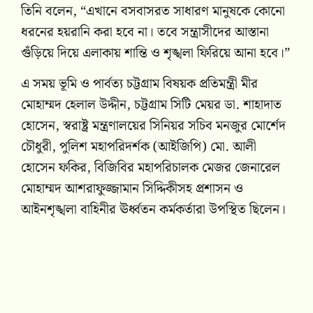
তিনি বলেন, “এখানে বসবাসরত সাধারণ মানুষকে কোনো
ধরনের হয়রানি করা হবে না। তবে সন্ত্রাসীদের আস্তানা
গুঁড়িয়ে দিয়ে এলাকায় শান্তি ও শৃঙ্খলা ফিরিয়ে আনা হবে।”
এ সময় ভূমি ও পার্বত্য চট্টগ্রাম বিষয়ক প্রতিমন্ত্রী মীর
মোহাম্মদ হেলাল উদ্দীন, চট্টগ্রাম সিটি মেয়র ডা. শাহাদাত
হোসেন, স্বরাষ্ট্র মন্ত্রণালয়ের সিনিয়র সচিব মনজুর মোর্শেদ
চৌধুরী, পুলিশ মহাপরিদর্শক (আইজিপি) মো. আলী
হোসেন ফকির, বিজিবির মহাপরিচালক মেজর জেনারেল
মোহাম্মদ আশরাফুজ্জামান সিদ্দিকীসহ প্রশাসন ও
আইনশৃঙ্খলা বাহিনীর ঊর্ধ্বতন কর্মকর্তারা উপস্থিত ছিলেন।