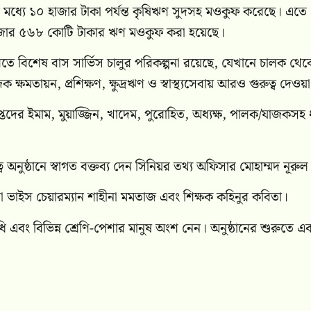
 মধ্যে ১০ হাজার টাকা পর্যন্ত কৃষিঋণ সুদসহ মওকুফ করেছে। এতে প
হাজার ৫৬৮ কোটি টাকার ঋণ মওকুফ করা হয়েছে।
তে বিশেষ বাস সার্ভিস চালুর পরিকল্পনা রয়েছে, যেখানে চালক থেক
 ক্ষমতায়ন, প্রশিক্ষণ, ক্ষুদ্রঋণ ও স্বাস্থ্যসেবায় আরও গুরুত্ব দেওয়
রাপ্তদের ইমাম, মুয়াজ্জিন, খাদেম, পুরোহিত, অধ্যক্ষ, পালক/যাজকসহ ধ
 অনুষ্ঠানে স্বাগত বক্তব্য দেন সিনিয়র তথ্য অফিসার
মোহাম্মদ নূরু
া ভাইস চেয়ারম্যান
শাহীনা মমতাজ
এবং শিক্ষক
কহিনুর কবিতা
।
ি এবং বিভিন্ন শ্রেণি-পেশার মানুষ অংশ নেন। অনুষ্ঠানের শুরুতে এ