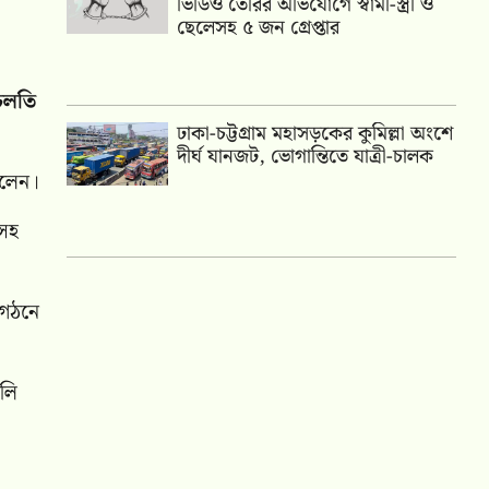
ভিডিও তৈরির অভিযোগে স্বামী-স্ত্রী ও
ছেলেসহ ৫ জন গ্রেপ্তার
 চলতি
ঢাকা-চট্টগ্রাম মহাসড়কের কুমিল্লা অংশে
দীর্ঘ যানজট, ভোগান্তিতে যাত্রী-চালক
বলেন।
ধসহ
 গঠনে
িলি