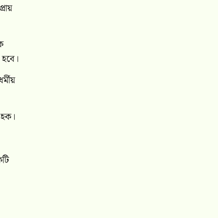
্রায়
ে
া হবে।
র্মীয়
ল হক
।
কটি