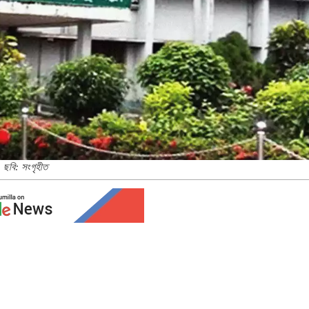
ছবি: সংগৃহীত