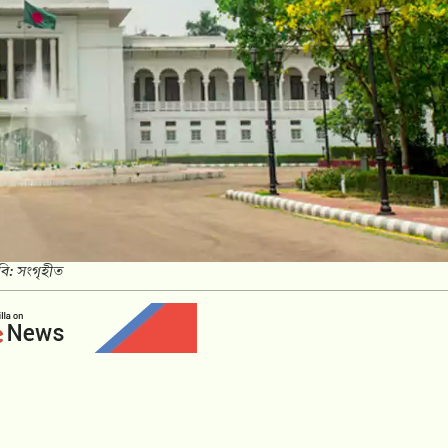
বি: সংগৃহীত