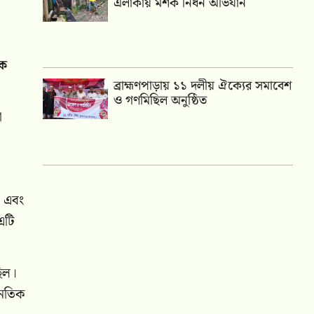
এলাকায় মশক নিধন অভিযান
কে
‎ব্রাহ্মণপাড়ায় ১১ দলীয় ঐক্যের সমাবেশ
ও গণমিছিল অনুষ্ঠিত
া
া এবং
এটি
ছিল।
নৈতিক