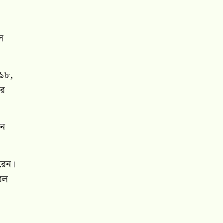
ল
 ১৮,
োর
য়ন
করেন।
রেল