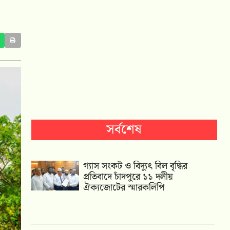
সর্বশেষ
গ্যাস সংকট ও বিদ্যুৎ বিল বৃদ্ধির
প্রতিবাদে চাঁদপুরে ১১ দলীয়
ঐক্যজোটের স্মারকলিপি