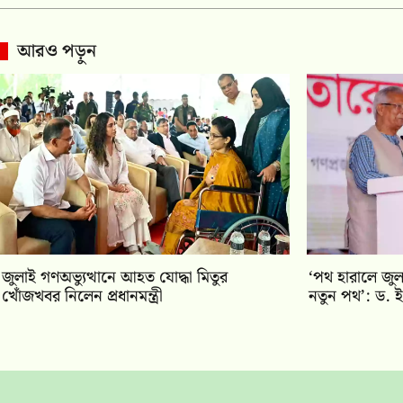
আরও পড়ুন
জুলাই গণঅভ্যুত্থানে আহত যোদ্ধা মিতুর
‘পথ হারালে জুলা
খোঁজখবর নিলেন প্রধানমন্ত্রী
নতুন পথ’: ড. 