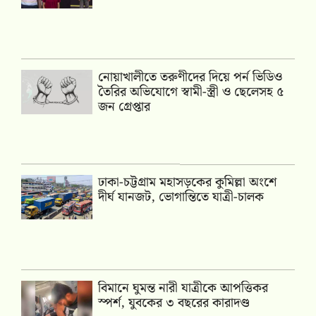
নোয়াখালীতে তরুণীদের দিয়ে পর্ন ভিডিও
তৈরির অভিযোগে স্বামী-স্ত্রী ও ছেলেসহ ৫
জন গ্রেপ্তার
ঢাকা-চট্টগ্রাম মহাসড়কের কুমিল্লা অংশে
দীর্ঘ যানজট, ভোগান্তিতে যাত্রী-চালক
বিমানে ঘুমন্ত নারী যাত্রীকে আপত্তিকর
স্পর্শ, যুবকের ৩ বছরের কারাদণ্ড