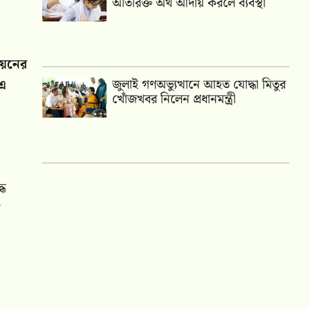
অতিরিক্ত অর্থ আদায় করলে ব্যবস্থা
য়নের
 এ
জুলাই গণঅভ্যুত্থানে আহত যোদ্ধা মিতুর
খোঁজখবর নিলেন প্রধানমন্ত্রী
।
ধে
ি