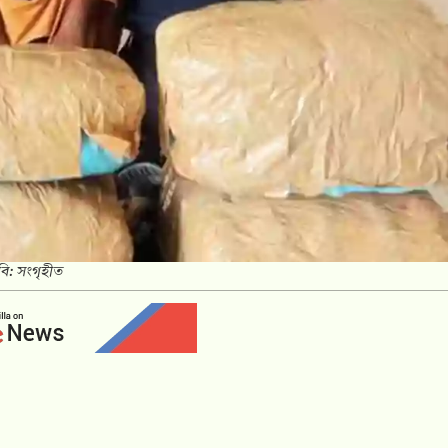
বি: সংগৃহীত