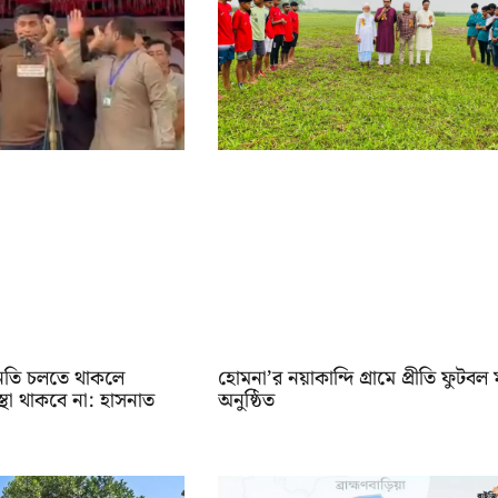
নতি চলতে থাকলে
‎হোমনা’র নয়াকান্দি গ্রামে প্রীতি ফুটবল ম
্থা থাকবে না: হাসনাত
অনুষ্ঠিত