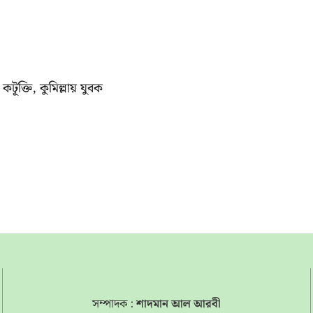
কটূক্তি, কুমিল্লায় যুবক
সম্পাদক :
শাদমান আল আরবী