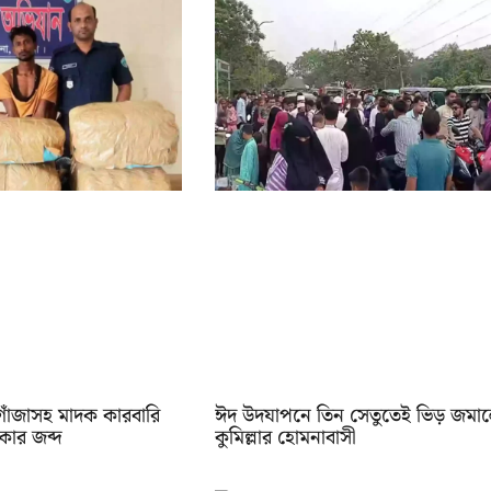
 গাঁজাসহ মাদক কারবারি
ঈদ উদযাপনে তিন সেতুতেই ভিড় জমা
টকার জব্দ
কুমিল্লার হোমনাবাসী