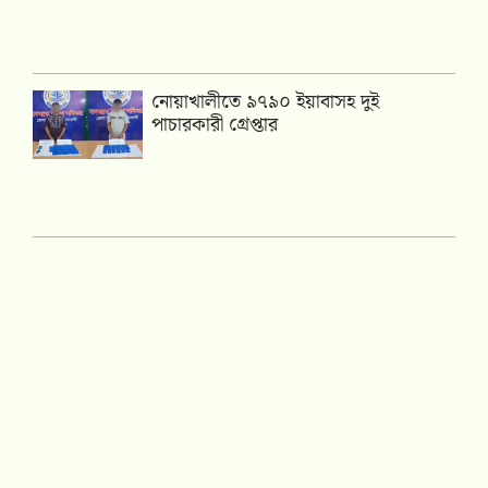
নোয়াখালীতে ৯৭৯০ ইয়াবাসহ দুই
পাচারকারী গ্রেপ্তার