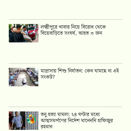
লক্ষ্মীপুরে খাবার নিয়ে বিরোধ থেকে
বিয়েবাড়িতে সংঘর্ষ, আহত ৩ জন
মাদ্রাসায় শিশু নির্যাতন: কেন থামছে না এই
সংকট?
তনু হত্যা মামলা: ২৪ ঘণ্টার মধ্যে
আত্মসমর্পণের নির্দেশ মানেননি হাফিজুর
রহমান