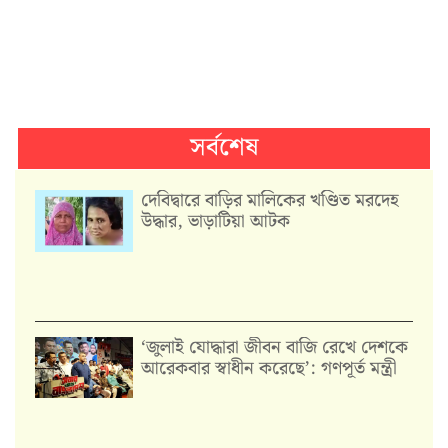
সর্বশেষ
দেবিদ্বারে বাড়ির মালিকের খণ্ডিত মরদেহ
উদ্ধার, ভাড়াটিয়া আটক
‘জুলাই যোদ্ধারা জীবন বাজি রেখে দেশকে
আরেকবার স্বাধীন করেছে’: গণপূর্ত মন্ত্রী