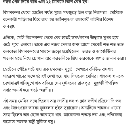
নম্বর গেট দিয়ে রাত ৩টা ২২ মিনিটে তিনি বের হন।
বিমানবন্দর থেকে হোটেল পর্যন্ত পুরো পথজুড়ে ছিল কড়া নিরাপত্তা। মেসিকে
বহনকারী গাড়িবহর ঘিরে রাখা হয় আইনশৃঙ্খলা রক্ষাকারী বাহিনীর বিশেষ
ব্যবস্থায়।
এদিকে, মেসি বিমানবন্দর থেকে বের হতেই সমর্থকদের উচ্ছ্বাসে মুখর হয়ে
ওঠে পুরো এলাকা। তাকে এক নজর দেখার জন্য আগে থেকেই শত শত ভক্ত
কলকাতা বিমানবন্দরের সামনে জড়ো হয়েছিলেন। ভারত ও আর্জেন্টিনার
পতাকা হাতে নিয়ে স্লোগান আর করতালিতে প্রিয় তারকাকে স্বাগত জানান তারা।
হোটেলে পৌঁছে ঘটে যায় এক চমকপ্রদ মুহূর্ত। সেখানে বলিউড বাদশাহ
শাহরুখ খানের সঙ্গে হঠাৎই দেখা হয়ে যায় লিওনেল মেসির। শাহরুখ খানকে
দেখামাত্রই হাসিমুখে হাত বাড়িয়ে দেন ফুটবলের রাজপুত্র। মুহূর্তটি উপস্থিত
সবার জন্যই হয়ে ওঠে স্মরণীয়।
এই সময় মেসির সঙ্গে ছিলেন তার জাতীয় দল ও ক্লাব সতীর্থ রদ্রিগো ডি পল
এবং উরুগুয়ের তারকা ফুটবলার লুইস সুয়ারেজ। অন্যদিকে শাহরুখ খানের
সঙ্গে ছিলেন তার ছেলে আব্রাহাম খান, আয়োজক শতদ্রু দত্ত এবং পশ্চিমবঙ্গ
রাজ্যের দমকল মন্ত্রী সুজিত বসু।