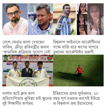
দেশে ফেরার আশা দেখছেন
বিশ্বকাপ ফাইনালে আর্জেন্টিনার
সাকিব, ক্রীড়া প্রতিমন্ত্রীর জবাব
পক্ষে বাজি ধরে ঋণের সাগরে
‘স্বাভাবিক প্রক্রিয়ায় সুযোগ নেই’
ডুবলেন আর্জেন্টাইন তরুণী
মার্শাল আর্ট ক্লাব কাপ
ইতিহাসের প্রথম ফুটবলার, ২০
প্রতিযোগিতায় কুমিল্লা হাই স্কুলের
বছর পূর্ণ হওয়ার আগেই ইউরো
দুই শিক্ষার্থীর স্বর্ণজয়
ও বিশ্বকাপ জয় ইয়ামালের