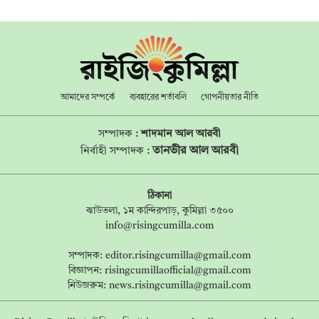
আমাদের সম্পর্কে
ব্যবহারের শর্তাবলি
গোপনীয়তার নীতি
সম্পাদক :
শাদমান আল আরবী
তানভীর আল আরবী
নির্বাহী সম্পাদক :
ঠিকানা
ঝাউতলা, ১ম কান্দিরপাড়, কুমিল্লা ৩৫০০
info@risingcumilla.com
সম্পাদক:
editor.risingcumilla@gmail.com
বিজ্ঞাপন:
risingcumillaofficial@gmail.com
নিউজরুম:
news.risingcumilla@gmail.com