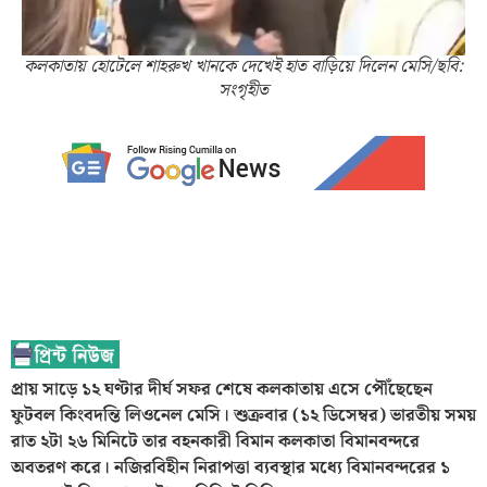
কলকাতায় হোটেলে শাহরুখ খানকে দেখেই হাত বাড়িয়ে দিলেন মেসি/ছবি:
সংগৃহীত
প্রায় সাড়ে ১২ ঘণ্টার দীর্ঘ সফর শেষে কলকাতায় এসে পৌঁছেছেন
ফুটবল কিংবদন্তি লিওনেল মেসি। শুক্রবার (১২ ডিসেম্বর) ভারতীয় সময়
রাত ২টা ২৬ মিনিটে তার বহনকারী বিমান কলকাতা বিমানবন্দরে
অবতরণ করে। নজিরবিহীন নিরাপত্তা ব্যবস্থার মধ্যে বিমানবন্দরের ১