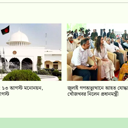
বাচন: ১৩ আগস্ট মনোনয়ন,
জুলাই গণঅভ্যুত্থানে আহত যোদ্ধা
গস্ট
খোঁজখবর নিলেন প্রধানমন্ত্রী