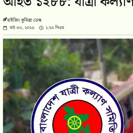
আহত ১২৮৮: যাত্রী কল্যা
রাইজিং কুমিল্লা ডেস্ক
মার্চ ৩০, ২০২৬
১:২০ পিএম