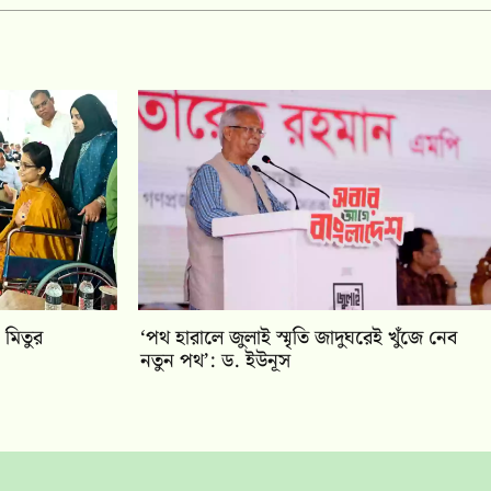
 মিতুর
‘পথ হারালে জুলাই স্মৃতি জাদুঘরেই খুঁজে নেব
নতুন পথ’: ড. ইউনূস