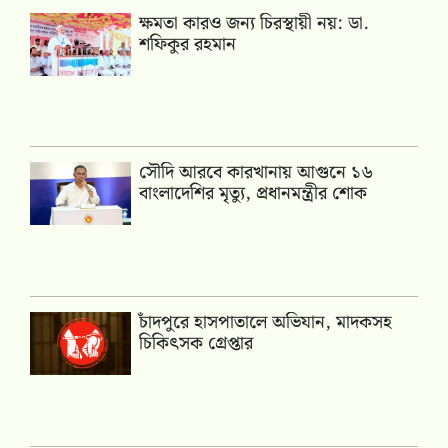
ক্ষমতা কারও জন্য চিরস্থায়ী নয়: ডা.
শফিকুর রহমান
সৌদি আরবে কারখানায় আগুনে ১৬
বাংলাদেশির মৃত্যু, প্রধানমন্ত্রীর শোক
চাঁদপুরে হাসপাতালে অভিযান, মাদকসহ
চিকিৎসক গ্রেপ্তার