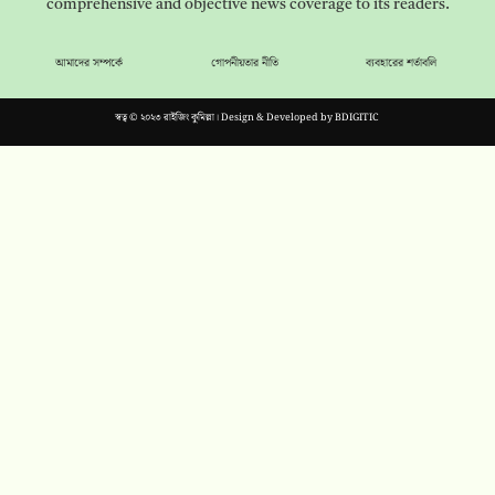
comprehensive and objective news coverage to its readers.
আমাদের সম্পর্কে
গোপনীয়তার নীতি
ব্যবহারের শর্তাবলি
স্বত্ব © ২০২৩ রাইজিং কুমিল্লা। Design & Developed by
BDIGITIC