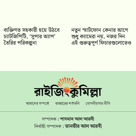
ব্যক্তিগত সহকারী হয়ে উঠবে
নতুন স্মার্টফোন কেনার আগে
চ্যাটজিপিটি, ‘সুপার অ্যাপ’
শুধু ক্যামেরা নয়, নজর দিন
তৈরির পরিকল্পনা
এই গুরুত্বপূর্ণ ফিচারগুলোতেও
আমাদের সম্পর্কে
ব্যবহারের শর্তাবলি
গোপনীয়তার নীতি
সম্পাদক :
শাদমান আল আরবী
তানভীর আল আরবী
নির্বাহী সম্পাদক :