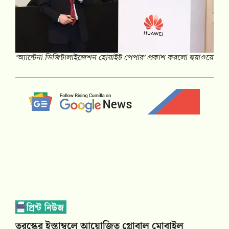
‘অ্যান্টেনা ডিজিটালাইজেশন হোয়াইট পেপার’ প্রকাশ করলো হুয়াওয়ে
তুরস্কের ইস্তাম্বুলে আয়োজিত গ্লোবাল মোবাইল