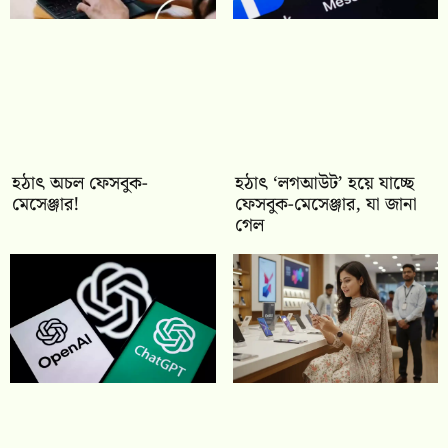
হঠাৎ অচল ফেসবুক-
হঠাৎ ‘লগআউট’ হয়ে যাচ্ছে
মেসেঞ্জার!
ফেসবুক-মেসেঞ্জার, যা জানা
গেল