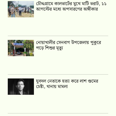
চৌদ্দগ্রামে কালভার্টের মুখে মাটি ভরাট, ১১
আগস্টের মধ্যে অপসারণের অঙ্গীকার
নোয়াখালীর সেনবাগ উপজেলায় পুকুরে
পড়ে শিশুর মৃত্যু
যুবদল নেতাকে হত্যা করে লাশ গুমের
চেষ্টা, থানায় মামলা