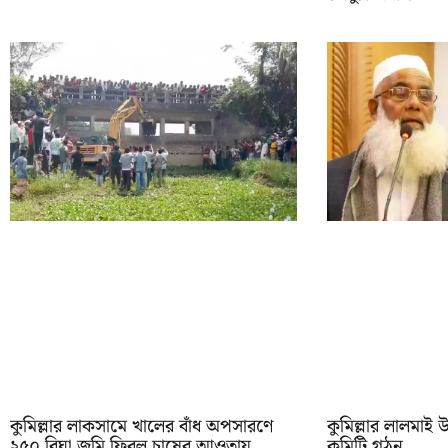
কুমিল্লার লাকসামে খালের বাঁধ অপসারণে
কুমিল্লার লালমাই 
২৫০ বিঘা জমি ফিরল চাষের আওতায়
কমিটি গঠন