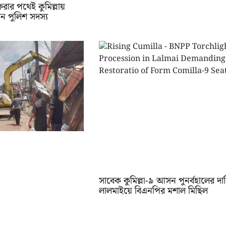
ফেরার পথেই কুমিল্লায়
েন পুলিশ সদস্য
সাবেক কুমিল্লা-৯ আসন পুনর্বহালের দা
লালমাইয়ে বিএনপির মশাল মিছিল