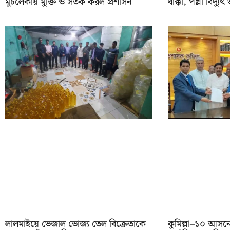
মুচলেকায় মুক্তি ও সতর্ক করল প্রশাসন
ধাক্কা, পল্লী বিদ্যুৎ
লালমাইয়ে ভেজাল ভোজ্য তেল বিক্রেতাকে
কুমিল্লা–১০ আসন