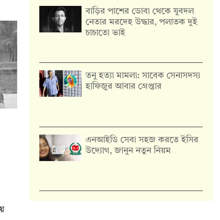
বাড়ির পাশের ডোবা থেকে যুবদল
নেতার মরদেহ উদ্ধার, পলাতক দুই
চাচাতো ভাই
তনু হত্যা মামলা: সাবেক সেনাসদস্য
হাফিজুর আবার গ্রেপ্তার
এনআইডি সেবা সহজ করতে ইসির
উদ্যোগ, জানুন নতুন নিয়ম
য়ে