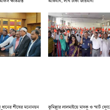
 অফিস ক্ষতিগ্রস্ত
অভিযান, লাখ টাকা জরিমানা
ে ধানের শীষের মনোনয়ন
কুমিল্লার লালমাইয়ে মাদক ও স্মার্ট ফো