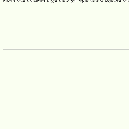
বিশেষ করে রবীন্দ্রনাথ ঠাকুর রচিত মূল গল্পটি আজও ছোটদের ক