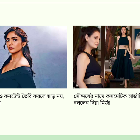
িও কনটেন্ট তৈরি করলে ছাড় নয়,
সৌন্দর্যের নামে কসমেটিক সার্জার
র
বললেন দিয়া মির্জা