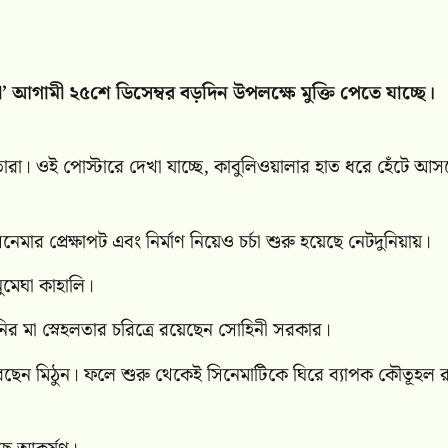
লা’ আগামী ২৫শে ডিসেম্বর বড়দিন উপলক্ষে মুক্তি পেতে যাচ্ছে।
মাতারা। ওই পোস্টারে দেখা যাচ্ছে, কাবুলিওয়ালার হাত ধরে হেঁটে আস
েমার প্রেক্ষাপট এবং নির্মাণ নিয়েও চর্চা শুরু হয়েছে নেটদুনিয়ায়।
নুমেঘা কাহালি।
িনির মা স্নেহলতার চরিত্রে রয়েছেন সোহিনী সরকার।
েছেন মিঠুন। ফলে শুরু থেকেই সিনেমাটিকে ঘিরে ব্যাপক কৌতূহল 