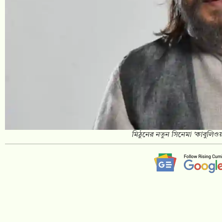
মিঠুনের নতুন সিনেমা 'কাবুলিওয়