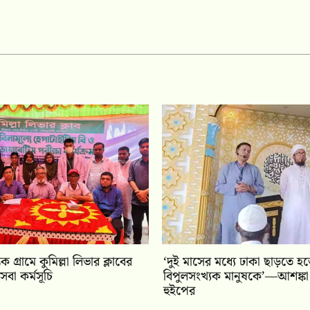
ক গ্রামে কুমিল্লা লিভার ক্লাবের
‘দুই মাসের মধ্যে ঢাকা ছাড়তে হ
যসেবা কর্মসূচি
বিপুলসংখ্যক মানুষকে’—আশঙ্কা
হুইপের