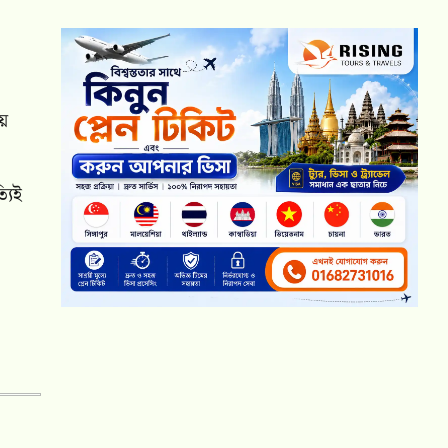
ময়
যিই