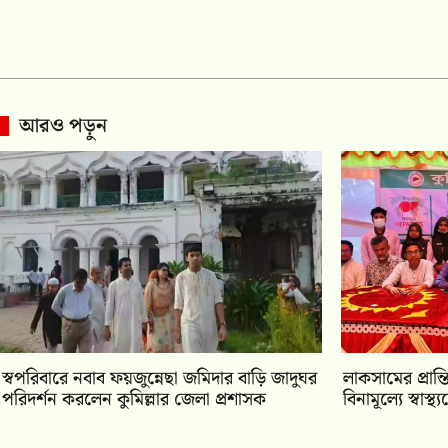
আরও পড়ুন
স্বপরিবারে নবাব ফয়জুন্নেছা জমিদার বাড়ি জাদুঘর
লাকসামের প্রান্তি
পরিদর্শন করলেন কুমিল্লার জেলা প্রশাসক
বিনামূল্যে স্বাস্থ্