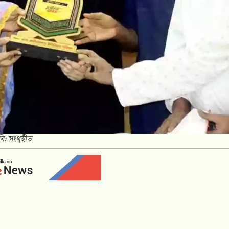
বি: সংগৃহীত