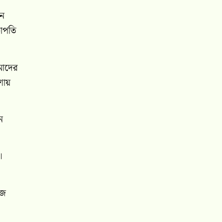
য়ন
ভাপতি
মাদের
শায়
ন
।
িজ