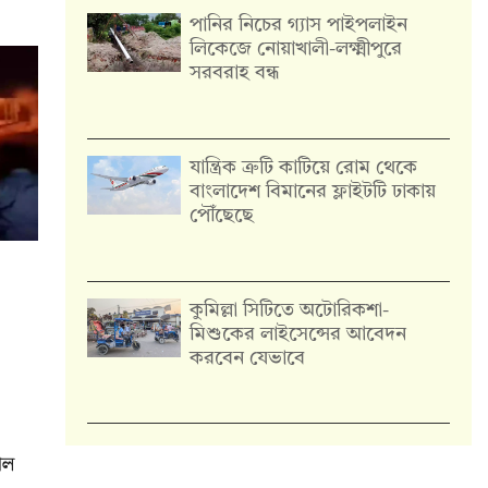
পানির নিচের গ্যাস পাইপলাইন
লিকেজে নোয়াখালী-লক্ষ্মীপুরে
সরবরাহ বন্ধ
যান্ত্রিক ত্রুটি কাটিয়ে রোম থেকে
বাংলাদেশ বিমানের ফ্লাইটটি ঢাকায়
পৌঁছেছে
কুমিল্লা সিটিতে অটোরিকশা-
মিশুকের লাইসেন্সের আবেদন
করবেন যেভাবে
াল