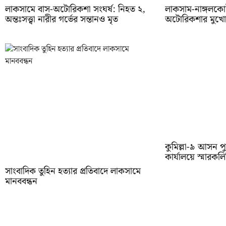
লাকসামে বাস-অটোরিকশা সংঘর্ষ: নিহত ২,
লাকসাম-নাঙ্গলকো
অন্তঃসত্ত্বা নারীর গর্ভের সন্তানও মৃত
অটোরিকশার মুখোমু
কুমিল্লা-৯ আসন পু
কার্যালয়ে স্মারকল
সাংবাদিক তুহিন হত্যার প্রতিবাদে লাকসামে
মানববন্ধন