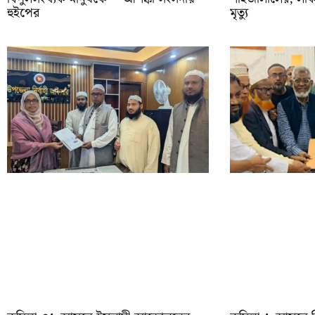
হুইপের
মৃত্যু