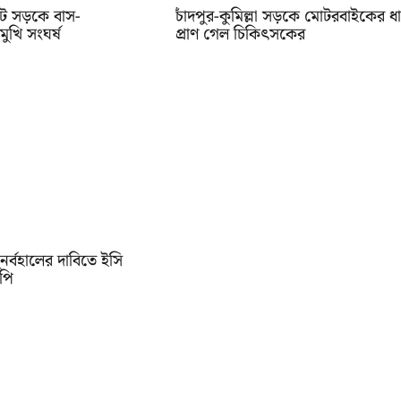
ট সড়কে বাস-
চাঁদপুর-কুমিল্লা সড়কে মোটরবাইকের ধ
খি সংঘর্ষ
প্রাণ গেল চিকিৎসকের
নর্বহালের দাবিতে ইসি
িপি