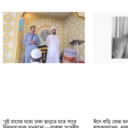
‘দুই মাসের মধ্যে ঢাকা ছাড়তে হতে পারে
ঈদে বাড়ি ফেরা হল 
বিপুলসংখ্যক মানুষকে’—আশঙ্কা সংসদীয়
শাহজালালের, লাকস