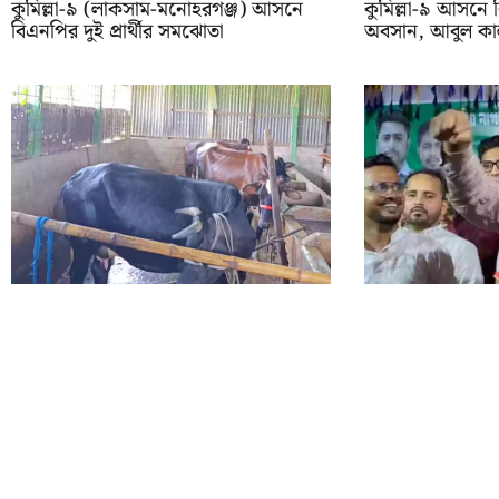
কুমিল্লা-৯ (লাকসাম-মনোহরগঞ্জ) আসনে
কুমিল্লা-৯ আসনে
বিএনপির দুই প্রার্থীর সমঝোতা
অবসান, আবুল কা