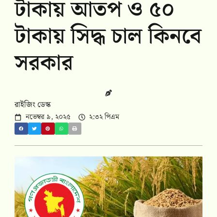
টাকায় আতপ ও ৫০
টাকায় সিদ্ধ চাল কিনবে
সরকার
রাইজিং ডেস্ক
নভেম্বর ৯, ২০২৫
২:৩২ পিএম