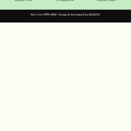
আমাদের সম্পর্কে
গোপনীয়তার নীতি
ব্যবহারের শর্তাবলি
স্বত্ব © ২০২৩ রাইজিং কুমিল্লা। Design & Developed by
BDIGITIC