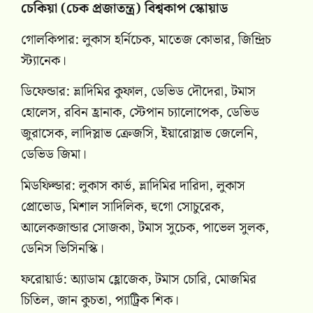
চেকিয়া (চেক প্রজাতন্ত্র) বিশ্বকাপ স্কোয়াড
গোলকিপার: লুকাস হর্নিচেক, মাতেজ কোভার, জিন্দ্রিচ
স্ট্যানেক।
ডিফেন্ডার: ভ্লাদিমির কুফাল, ডেভিড দৌদেরা, টমাস
হোলেস, রবিন হ্রানাক, স্টেপান চ্যালোপেক, ডেভিড
জুরাসেক, লাদিস্লাভ ক্রেজসি, ইয়ারোস্লাভ জেলেনি,
ডেভিড জিমা।
মিডফিল্ডার: লুকাস কার্ভ, ভ্লাদিমির দারিদা, লুকাস
প্রোভোড, মিশাল সাদিলিক, হুগো সোচুরেক,
আলেকজান্ডার সোজকা, টমাস সুচেক, পাভেল সুলক,
ডেনিস ভিসিনস্কি।
ফরোয়ার্ড: অ্যাডাম হ্লোজেক, টমাস চোরি, মোজমির
চিতিল, জান কুচতা, প্যাট্রিক শিক।