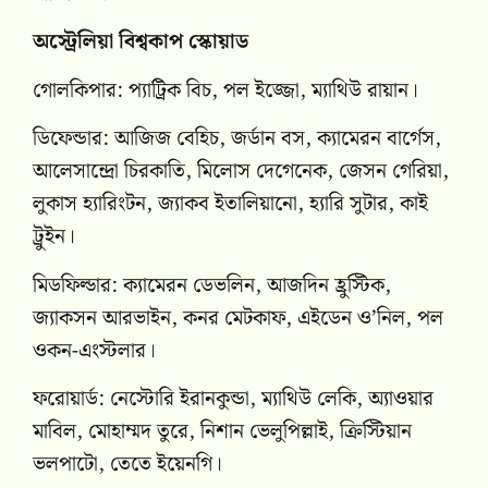
অস্ট্রেলিয়া বিশ্বকাপ স্কোয়াড
গোলকিপার: প্যাট্রিক বিচ, পল ইজ্জো, ম্যাথিউ রায়ান।
ডিফেন্ডার: আজিজ বেহিচ, জর্ডান বস, ক্যামেরন বার্গেস,
আলেসান্দ্রো চিরকাতি, মিলোস দেগেনেক, জেসন গেরিয়া,
লুকাস হ্যারিংটন, জ্যাকব ইতালিয়ানো, হ্যারি সুটার, কাই
ট্রুইন।
মিডফিল্ডার: ক্যামেরন ডেভলিন, আজদিন হ্রুস্টিক,
জ্যাকসন আরভাইন, কনর মেটকাফ, এইডেন ও’নিল, পল
ওকন-এংস্টলার।
ফরোয়ার্ড: নেস্টোরি ইরানকুন্ডা, ম্যাথিউ লেকি, অ্যাওয়ার
মাবিল, মোহাম্মদ তুরে, নিশান ভেলুপিল্লাই, ক্রিস্টিয়ান
ভলপাটো, তেতে ইয়েনগি।