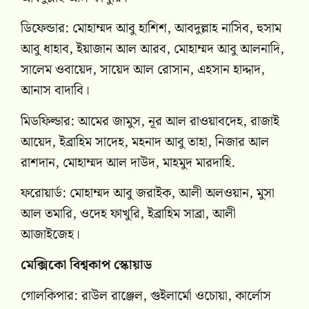
ডিফেন্ডার: মোহাম্মদ আবু হাশিশ, আবদুল্লাহ নাসিব, হুসাম
আবু ধাহাব, ইয়াজান আল আরব, মোহাম্মদ আবু আলনাদি,
সালেম ওবায়েদ, সায়েদ আল রোসান, এহসান হাদ্দাদ,
আনাস বাদাবি।
মিডফিল্ডার: আমের জামুস, নূর আল রাওয়াবদেহ, রাজাই
আয়েদ, ইব্রাহিম সাদেহ, মহনাদ আবু তাহা, নিজার আল
রাশদান, মোহাম্মদ আল দাউদ, মাহমুদ মারদাহি.
ফরোয়ার্ড: মোহাম্মদ আবু জরাইক, আলী অলওয়ান, মুসা
আল তমারি, ওদেহ ফাখুরি, ইব্রাহিম সাব্রা, আলী
আজাইজেহ।
মেক্সিকো বিশ্বকাপ স্কোয়াড
গোলকিপার: রাউল রাঞ্জেল, গুইলার্মো ওচোয়া, কার্লোস