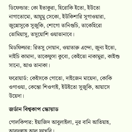
ডিফেন্ডার: কো ইতাকুরা, হিরোকি ইতো, ইউতো
নাগাতোমো, আয়ুমু সেকো, ইউকিশারি সুগাওয়ারা,
জুন্নোসুকে সুজুকি, শোগো তানিগুচি, তাকেহিরো
তোমিয়াসু, তসুয়োশি ওয়াতানাবে।
মিডফিল্ডার: রিতসু দোয়ান, ওয়াতারু এন্দো, জুন্য ইতো,
দাইচি কামাদা, তাকেফুসা কুবো, কেইতো নাকামুরা, কাইশু
সানো, আও তানাকা।
ফরোয়ার্ড: কেইসকে গোতো, দাইজেন মায়েদা, কোকি
ওগাওয়া, কেন্তো শিওগাই, ইউইতো সুজুকি, আয়াসে
উয়েদা।
জর্ডান বিশ্বকাপ স্কোয়াড
গোলকিপার: ইয়াজিদ আবুলাইলা, নূর বানি আতিয়াহ,
আবদুল্লাহ আল ফাখুরি।