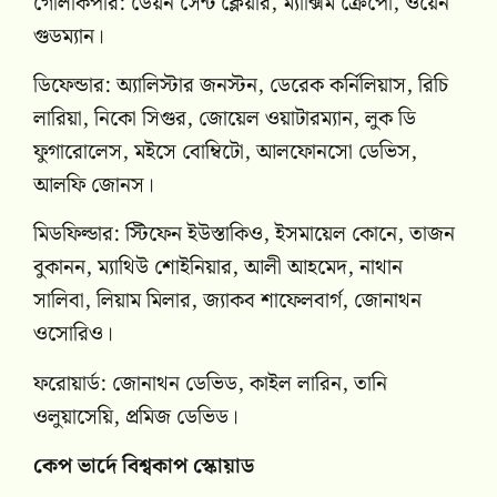
গোলকিপার: ডেয়ন সেন্ট ক্লেয়ার, ম্যাক্সিম ক্রেপো, ওয়েন
গুডম্যান।
ডিফেন্ডার: অ্যালিস্টার জনস্টন, ডেরেক কর্নিলিয়াস, রিচি
লারিয়া, নিকো সিগুর, জোয়েল ওয়াটারম্যান, লুক ডি
ফুগারোলেস, মইসে বোম্বিটো, আলফোনসো ডেভিস,
আলফি জোনস।
মিডফিল্ডার: স্টিফেন ইউস্তাকিও, ইসমায়েল কোনে, তাজন
বুকানন, ম্যাথিউ শোইনিয়ার, আলী আহমেদ, নাথান
সালিবা, লিয়াম মিলার, জ্যাকব শাফেলবার্গ, জোনাথন
ওসোরিও।
ফরোয়ার্ড: জোনাথন ডেভিড, কাইল লারিন, তানি
ওলুয়াসেয়ি, প্রমিজ ডেভিড।
কেপ ভার্দে বিশ্বকাপ স্কোয়াড