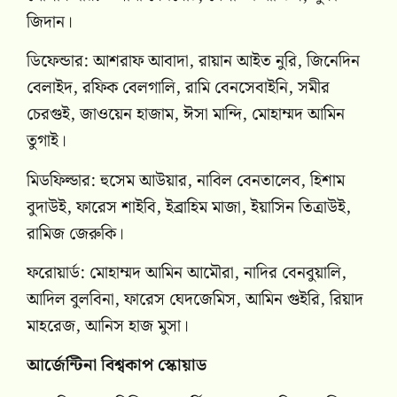
জিদান।
ডিফেন্ডার: আশরাফ আবাদা, রায়ান আইত নুরি, জিনেদিন
বেলাইদ, রফিক বেলগালি, রামি বেনসেবাইনি, সমীর
চেরগুই, জাওয়েন হাজাম, ঈসা মান্দি, মোহাম্মদ আমিন
তুগাই।
মিডফিল্ডার: হুসেম আউয়ার, নাবিল বেনতালেব, হিশাম
বুদাউই, ফারেস শাইবি, ইব্রাহিম মাজা, ইয়াসিন তিত্রাউই,
রামিজ জেরুকি।
ফরোয়ার্ড: মোহাম্মদ আমিন আমৌরা, নাদির বেনবুয়ালি,
আদিল বুলবিনা, ফারেস ঘেদজেমিস, আমিন গুইরি, রিয়াদ
মাহরেজ, আনিস হাজ মুসা।
আর্জেন্টিনা বিশ্বকাপ স্কোয়াড