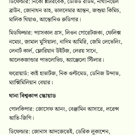
ডিফেন্ডার: নিকো শ্লটারবেক, ডেভিড রাউম, নাথানিয়েল
ব্রাউন, জোনাথন তাহ, ভালদেমার আন্তন, জশুয়া কিমিচ,
মালিক থিয়াও, আন্তোনিও রুডিগার।
মিডফিল্ডার: প্যাসকাল গ্রস, লিওন গোরেটজকা, ফেলিক্স
নমেচা, জামাল মুসিয়ালা, নাদিম আমিরি, জেমি লেভেলিং,
লেনার্ট কার্ল, ফ্লোরিয়ান উইর্টজ, লেরয় সানে,
আলেকজান্ডার পাভলোভিচ, অ্যাঞ্জেলো স্টিলার।
ফরোয়ার্ড: কাই হাভার্টজ, নিক ওল্টমেড, ডেনিজ উন্দাভ,
ম্যাক্সিমিলিয়ান বেয়ার।
ঘানা বিশ্বকাপ স্কোয়াড
গোলকিপার: জোসেফ আনং, বেঞ্জামিন আসারে, লরেন্স
আতি-জিগি।
ডিফেন্ডার: জোনাস আদজেতেই, ডেরিক লুকাশেন,