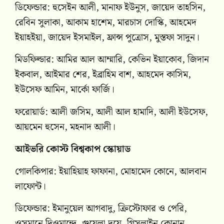
ডিফেন্ডার: হুসেইন আলী, মানাফ ইউনুস, জায়েদ তাহসিন,
রেবিন সুলাকা, আকাম হাশেম, মারচাস দোস্কি, আহমেদ
ইয়াহইয়া, জায়েদ ইসমাইল, ফ্রান্স পুত্রোস, মুস্তফা সাদুন।
মিডফিল্ডার: আমির আল আম্মারি, কেভিন ইয়াকোব, জিদান
ইকবাল, আইমার শের, ইব্রাহিম বাশ, আহমেদ কাসিম,
ইউসেফ আমিন, মার্কো ফার্জি।
ফরোয়ার্ড: আলী জসিম, আলী আল হামাদি, আলী ইউসেফ,
আয়মেন হুসেন, মহনাদ আলী।
আইভরি কোস্ট বিশ্বকাপ স্কোয়াড
গোলকিপার: ইয়াহিয়াহ ফাফানা, মোহামেদ কোনে, আলবান
লাফোন্ট।
ডিফেন্ডার: ইমানুয়েল আগবাদু, ক্রিস্টোফার ও পেরি,
ওসমানে দিওমান্দে, গুয়েলা দুয়ে, গিসলাইন কোনান,