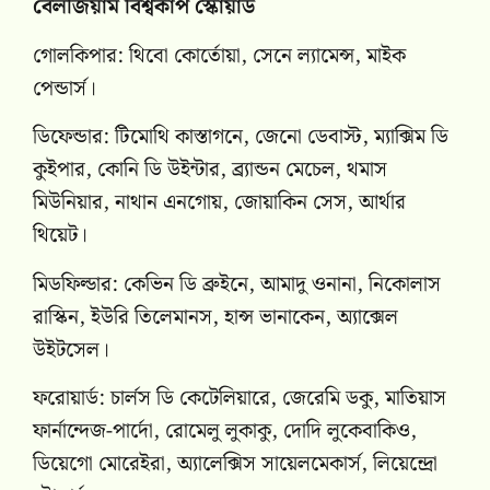
বেলজিয়াম বিশ্বকাপ স্কোয়াড
গোলকিপার: থিবো কোর্তোয়া, সেনে ল্যামেন্স, মাইক
পেন্ডার্স।
ডিফেন্ডার: টিমোথি কাস্তাগনে, জেনো ডেবাস্ট, ম্যাক্সিম ডি
কুইপার, কোনি ডি উইন্টার, ব্র্যান্ডন মেচেল, থমাস
মিউনিয়ার, নাথান এনগোয়, জোয়াকিন সেস, আর্থার
থিয়েট।
মিডফিল্ডার: কেভিন ডি ব্রুইনে, আমাদু ওনানা, নিকোলাস
রাস্কিন, ইউরি তিলেমানস, হান্স ভানাকেন, অ্যাক্সেল
উইটসেল।
ফরোয়ার্ড: চার্লস ডি কেটেলিয়ারে, জেরেমি ডকু, মাতিয়াস
ফার্নান্দেজ-পার্দো, রোমেলু লুকাকু, দোদি লুকেবাকিও,
ডিয়েগো মোরেইরা, অ্যালেক্সিস সায়েলমেকার্স, লিয়েন্দ্রো