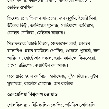
গোলকিপার: ক্যামিলো ভার্গাস, আলভারো মনতেরো,
ডেভিড ওসপিনা।
ডিফেন্ডার: ডাভিনসন সানচেজ, জন লুকুমি, ইয়েরি মিনা,
উইলার ডিট্টা, ড্যানিয়েল মুনোজ, সান্তিয়াগো আরিয়াস,
জোহান মোজিকা, ডেইভার মাচাদো।
মিডফিল্ডার: রিচার্ড রিওস, জেফারসন লার্মা, কেভিন
কাস্তানিও, হুয়ান ক্যামিলো পোর্টিলা, গুস্তাভো পুয়ের্তা, জন
আরিয়াস, হোর্হে কারাসকাল, হুয়ান ফার্নান্দো কিনতেরো,
হামেস রদ্রিগেস, জ্যামিন্টন ক্যাম্পাজ।
ফরোয়ার্ড: হুয়ান ক্যামিলো হার্নান্দেজ, লুইস দিয়াজ, লুইস
সুয়ারেজ, কার্লোস গোমেজ, জন কর্ডোবা।
ক্রোয়েশিয়া বিশ্বকাপ স্কোয়াড
গোলকিপার: ডমিনিক লিভাকোভিচ, ডমিনিক কোটারস্কি,