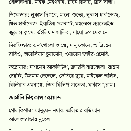
গোলকিপার: মাইক মেইগনান, রবিন রিসার, ব্রিস সাম্বা।
ডিফেন্ডার: লুকাস দিগনে, মালো গুস্তো, লুকাস হার্নান্দেজ,
থিও হার্নান্দেজ, ইব্রাহিমা কোনাটে, ম্যাক্সেন্স ল্যাক্রোইক্স,
জুলেস কুন্দে, উইলিয়াম সালিবা, দায়ো উপামেকানো।
মিডফিল্ডার: এন’গোলো কান্তে, মানু কোনে, আদ্রিয়েন
রাবিও, অরেলিয়ান চুয়ামেনি, ওয়ারেন জাইর-এমেরি.
ফরোয়ার্ড: মাগনেস আকলিউশ, ব্র্যাডলি বারকোলা, রায়ান
চেরকি, উসমান দেম্বেলে, ডেসিরে দুয়ে, মাইকেল অলিস,
কিলিয়ান এমবাপ্পে, জিন-ফিলিপ মাতেতা, মার্কাস থুরাম।
জার্মানি বিশ্বকাপ স্কোয়াড
গোলকিপার: ম্যানুয়েল নয়ার, অলিভার বাউম্যান,
আলেকজান্ডার নুবেল।