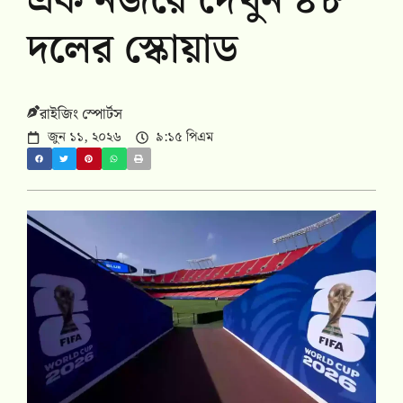
এক নজরে দেখুন ৪৮
দলের স্কোয়াড
রাইজিং স্পোর্টস
জুন ১১, ২০২৬
৯:১৫ পিএম