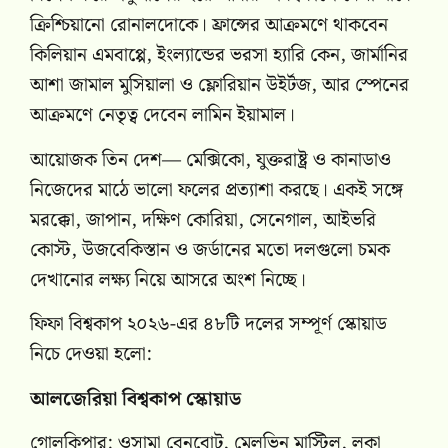
ক্রিশ্চিয়ানো রোনালদোকে। ফ্রান্সের আক্রমণে থাকবেন
কিলিয়ান এমবাপ্পে, ইংল্যান্ডের ভরসা হ্যারি কেন, জার্মানির
আশা জামাল মুসিয়ালা ও ফ্লোরিয়ান উইর্টজ, আর স্পেনের
আক্রমণে নেতৃত্ব দেবেন লামিন ইয়ামাল।
আয়োজক তিন দেশ— মেক্সিকো, যুক্তরাষ্ট্র ও কানাডাও
নিজেদের মাঠে ভালো ফলের প্রত্যাশা করছে। একই সঙ্গে
মরক্কো, জাপান, দক্ষিণ কোরিয়া, সেনেগাল, আইভরি
কোস্ট, উজবেকিস্তান ও জর্ডানের মতো দলগুলো চমক
দেখানোর লক্ষ্য নিয়ে আসরে অংশ নিচ্ছে।
ফিফা বিশ্বকাপ ২০২৬-এর ৪৮টি দলের সম্পূর্ণ স্কোয়াড
নিচে দেওয়া হলো:
আলজেরিয়া বিশ্বকাপ স্কোয়াড
গোলকিপার: ওসামা বেনবোট, মেলভিন মাস্টিল, লুকা