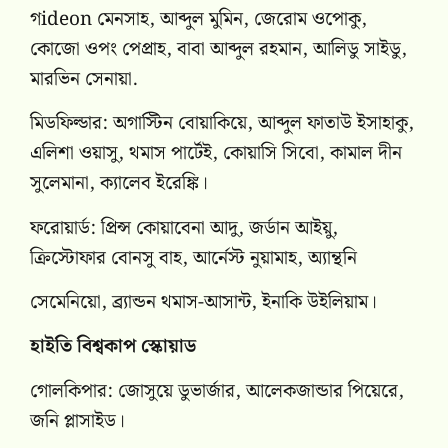
গideon মেনসাহ, আব্দুল মুমিন, জেরোম ওপোকু,
কোজো ওপং পেপ্রাহ, বাবা আব্দুল রহমান, আলিডু সাইডু,
মারভিন সেনায়া.
মিডফিল্ডার: অগাস্টিন বোয়াকিয়ে, আব্দুল ফাতাউ ইসাহাকু,
এলিশা ওয়াসু, থমাস পার্টেই, কোয়াসি সিবো, কামাল দীন
সুলেমানা, ক্যালেব ইরেঙ্কি।
ফরোয়ার্ড: প্রিন্স কোয়াবেনা আদু, জর্ডান আইয়ু,
ক্রিস্টোফার বোনসু বাহ, আর্নেস্ট নুয়ামাহ, অ্যান্থনি
সেমেনিয়ো, ব্র্যান্ডন থমাস-আসান্ট, ইনাকি উইলিয়াম।
হাইতি বিশ্বকাপ স্কোয়াড
গোলকিপার: জোসুয়ে ডুভার্জার, আলেকজান্ডার পিয়েরে,
জনি প্লাসাইড।