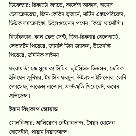
ডিফেন্ডার: রিকার্ডো অ্যাডে, কার্লেন্স আর্কাস, হানেস
ডেলক্রোয়েক্স, জিন-কেভিন ডুভার্নে, মার্টিন এক্সপেরিয়েন্স,
ডিউক ল্যাক্রোইক্স, উইলগুয়েনস পগেন, কিটো থার্মোন্সি।
মিডফিল্ডার: কার্ল ফ্রেড সেন্ট, জিন-রিকনার বেলেগার্ডে,
লেভারটন পিয়েরে, ড্যানলি জিন জ্যাকস, উডেনস্কি
পিয়েরে, ডমিনিক সাইমন।
ফরোয়ার্ড: জোসুয়ে ক্যাসিমির, লুইসিউস ডিডসন, ডেরিক
ইতিয়েন জুনিয়র, ইয়াসিন ফরচুন, উইলসন ইসিডোর, লেনি
জোসেফ, ডাকেন্স নাজোন, ফ্রান্টজডি পিয়েরেট, রুবেন
প্রভিডেন্স।
ইরান বিশ্বকাপ স্কোয়াড
গোলকিপার: আলিরেজা বেইরানভান্দ, সৈয়দ হোসেন
হোসেইনি, পায়াম নিয়াজমান্দ।