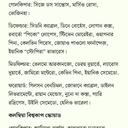
গোলকিপার: সিজে ডস সান্তোস, মার্সিও রোসা,
ভোজিনহা।
ডিফেন্ডার: সিডনি ক্যাব্রাল, ডিনে বোর্হেস, লোগান কস্তা,
রবার্তো “পিকো” লোপেস, স্টিভেন মোরেইরা, ওয়াগনার
পিনা, কেলভিন পিরেস, জোয়াও পাওলো ফার্নান্দেজ,
ইয়ানিক “স্টোপিরা” তাভারেস।
মিডফিল্ডার: তেলমো আরকানজো, ডেরয় দুয়ার্তে, ল্যারোস
দুয়ার্তে, জামিরো মন্টেরো, কেভিন পিনা, ইয়ানিক সেমেডো.
ফরোয়ার্ড: গিলসন বেনচিমল, জোভানে ক্যাব্রাল, ডাইলন
লিভরামেন্টো, রায়ান মেন্ডেস, নুনো দা কস্তা, গ্যারি
রদ্রিগেস, উইলি সেমেডো, হেলিও ভারেলা।
কলম্বিয়া বিশ্বকাপ স্কোয়াড