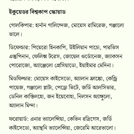
ইকুয়েডর বিশ্বকাপ স্কোয়াড
গোলকিপার: হার্নান গালিন্দেজ, মোয়েস রামিরেজ, গঞ্জালো
ভালে।
ডিফেন্ডার: পিয়েরো হিনকাপি, উইলিয়ান পাচো, পারভিস
এস্তুপিনান, ফেলিক্স টরেস, জোয়েল ওর্ডোনেজ, জ্যাকসন
পোরোজো, অ্যাঞ্জেলো প্রেসিয়াডো, ইয়াইমার মেদিনা।
মিডফিল্ডার: মোয়েস কাইসেডো, অ্যালান ফ্রাঙ্কো, কেন্ড্রি
পায়েজ, গঞ্জালো প্লাটা, পেড্রো ভিটে, জর্ডি আলসিভার,
ডেনিল কাস্তিলহো, জন ইয়েবোহা, নিলসন অ্যাঙ্গুলো,
অ্যালান মিন্দা।
ফরোয়ার্ড: এনার ভ্যালেন্সিয়া, কেভিন রদ্রিগেস, জর্ডি
কাইসেডো, অ্যান্থনি ভ্যালেন্সিয়া, জেরেমি আরেভালো।