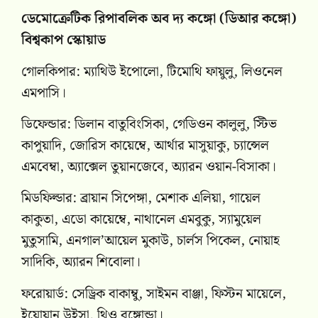
ডেমোক্রেটিক রিপাবলিক অব দ্য কঙ্গো (ডিআর কঙ্গো)
বিশ্বকাপ স্কোয়াড
গোলকিপার: ম্যাথিউ ইপোলো, টিমোথি ফায়ুলু, লিওনেল
এমপাসি।
ডিফেন্ডার: ডিলান বাতুবিংসিকা, গেডিওন কালুলু, স্টিভ
কাপুয়াদি, জোরিস কায়েম্বে, আর্থার মাসুয়াকু, চ্যান্সেল
এমবেম্বা, অ্যাক্সেল তুয়ানজেবে, অ্যারন ওয়ান-বিসাকা।
মিডফিল্ডার: ব্রায়ান সিপেঙ্গা, মেশাক এলিয়া, গায়েল
কাকুতা, এডো কায়েম্বে, নাথানেল এমবুকু, স্যামুয়েল
মুতুসামি, এনগাল’আয়েল মুকাউ, চার্লস পিকেল, নোয়াহ
সাদিকি, অ্যারন শিবোলা।
ফরোয়ার্ড: সেড্রিক বাকাম্বু, সাইমন বাঞ্জা, ফিস্টন মায়েলে,
ইয়োয়ান উইসা, থিও বঙ্গোন্ডা।