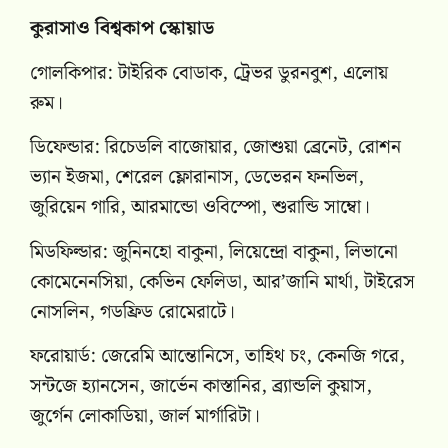
কুরাসাও বিশ্বকাপ স্কোয়াড
গোলকিপার: টাইরিক বোডাক, ট্রেভর ডুরনবুশ, এলোয়
রুম।
ডিফেন্ডার: রিচেডলি বাজোয়ার, জোশুয়া ব্রেনেট, রোশন
ভ্যান ইজমা, শেরেল ফ্লোরানাস, ডেভেরন ফনভিল,
জুরিয়েন গারি, আরমান্ডো ওবিস্পো, শুরান্ডি সাম্বো।
মিডফিল্ডার: জুনিনহো বাকুনা, লিয়েন্দ্রো বাকুনা, লিভানো
কোমেনেনসিয়া, কেভিন ফেলিডা, আর’জানি মার্থা, টাইরেস
নোসলিন, গডফ্রিড রোমেরাটে।
ফরোয়ার্ড: জেরেমি আন্তোনিসে, তাহিথ চং, কেনজি গরে,
সন্টজে হ্যানসেন, জার্ভেন কাস্তানির, ব্র্যান্ডলি কুয়াস,
জুর্গেন লোকাডিয়া, জার্ল মার্গারিটা।