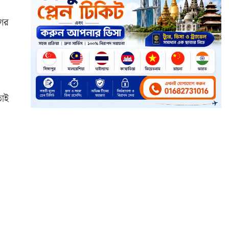
গের
তাই