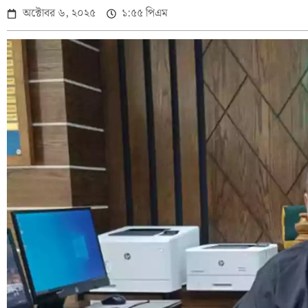
অক্টোবর ৬, ২০২৫
১:৫৫ পিএম