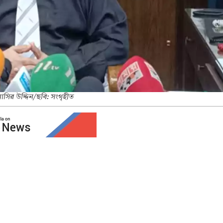
সির উদ্দিন/ছবি: সংগৃহীত