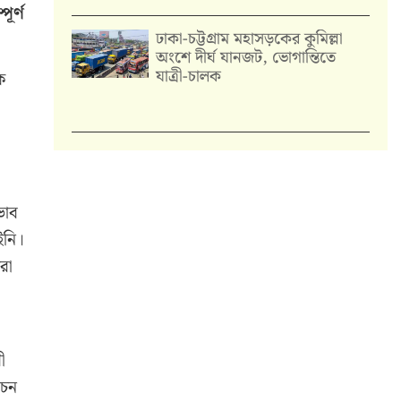
ূর্ণ
ঢাকা-চট্টগ্রাম মহাসড়কের কুমিল্লা
অংশে দীর্ঘ যানজট, ভোগান্তিতে
যাত্রী-চালক
ে
ভাব
ইনি।
রা
ী
াচন