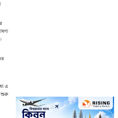
া
রে
ঘোষণা
।
তর
্যে এ
শুরু