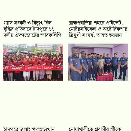
গ্যাস সংকট ও বিদ্যুৎ বিল
ব্রাহ্মণবাড়িয়া শহরে প্রাইভেট,
বৃদ্ধির প্রতিবাদে চাঁদপুরে ১১
মোটরসাইকেল ও অটোরিকশার
দলীয় ঐক্যজোটের স্মারকলিপি
ত্রিমুখী সংঘর্ষ, আহত ছয়জন
চাঁদপুরে জুলাই গণঅভ্যুত্থান
নোয়াখালীতে প্রবাসীর স্ত্রীকে