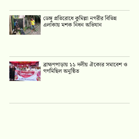
ডেঙ্গু প্রতিরোধে কুমিল্লা নগরীর বিভিন্ন
এলাকায় মশক নিধন অভিযান
‎ব্রাহ্মণপাড়ায় ১১ দলীয় ঐক্যের সমাবেশ ও
গণমিছিল অনুষ্ঠিত