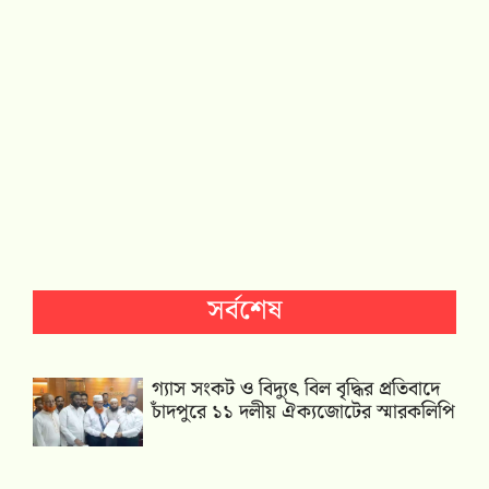
সর্বশেষ
গ্যাস সংকট ও বিদ্যুৎ বিল বৃদ্ধির প্রতিবাদে
চাঁদপুরে ১১ দলীয় ঐক্যজোটের স্মারকলিপি