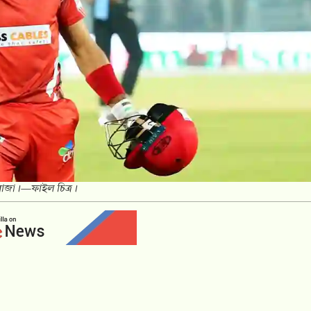
 রাজা।—ফাইল চিত্র।