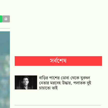
সর্বশেষ
বাড়ির পাশের ডোবা থেকে যুবদল
নেতার মরদেহ উদ্ধার, পলাতক দুই
চাচাতো ভাই