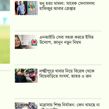
তনু হত্যা মামলা: সাবেক সেনাসদস্য
হাফিজুর আবার গ্রেপ্তার
এনআইডি সেবা সহজ করতে ইসির
উদ্যোগ, জানুন নতুন নিয়ম
লক্ষ্মীপুরে খাবার নিয়ে বিরোধ থেকে
বিয়েবাড়িতে সংঘর্ষ, আহত ৩ জন
মাদ্রাসায় শিশু নির্যাতন: কেন থামছে না