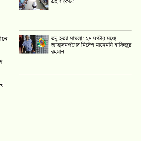
এই সংকট?
 আনে
তনু হত্যা মামলা: ২৪ ঘণ্টার মধ্যে
আত্মসমর্পণের নির্দেশ মানেননি হাফিজুর
রহমান
ইগ
খে