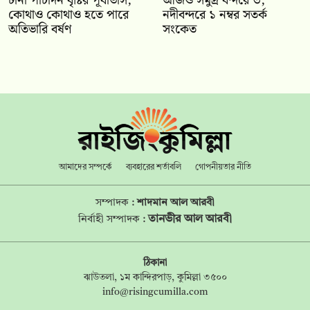
টানা পাঁচদিন বৃষ্টির পূর্বাভাস,
আজও সমুদ্র বন্দরে ৩,
কোথাও কোথাও হতে পারে
নদীবন্দরে ১ নম্বর সতর্ক
অতিভারি বর্ষণ
সংকেত
আমাদের সম্পর্কে
ব্যবহারের শর্তাবলি
গোপনীয়তার নীতি
সম্পাদক :
শাদমান আল আরবী
তানভীর আল আরবী
নির্বাহী সম্পাদক :
ঠিকানা
ঝাউতলা, ১ম কান্দিরপাড়, কুমিল্লা ৩৫০০
info@risingcumilla.com