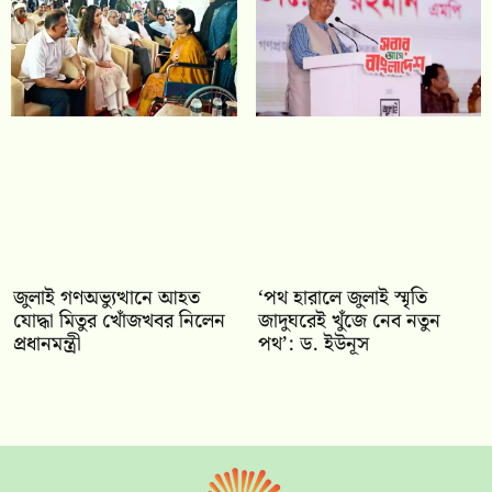
জুলাই গণঅভ্যুত্থানে আহত
‘পথ হারালে জুলাই স্মৃতি
যোদ্ধা মিতুর খোঁজখবর নিলেন
জাদুঘরেই খুঁজে নেব নতুন
প্রধানমন্ত্রী
পথ’: ড. ইউনূস