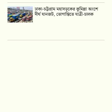
ঢাকা-চট্টগ্রাম মহাসড়কের কুমিল্লা অংশে
দীর্ঘ যানজট, ভোগান্তিতে যাত্রী-চালক