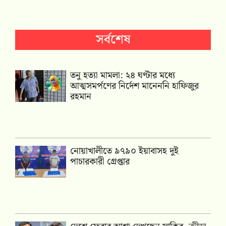
সর্বশেষ
তনু হত্যা মামলা: ২৪ ঘণ্টার মধ্যে
আত্মসমর্পণের নির্দেশ মানেননি হাফিজুর
রহমান
নোয়াখালীতে ৯৭৯০ ইয়াবাসহ দুই
পাচারকারী গ্রেপ্তার