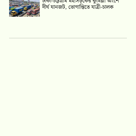
ঢাকা-চট্টগ্রাম মহাসড়কের কুমিল্লা অংশে
দীর্ঘ যানজট, ভোগান্তিতে যাত্রী-চালক