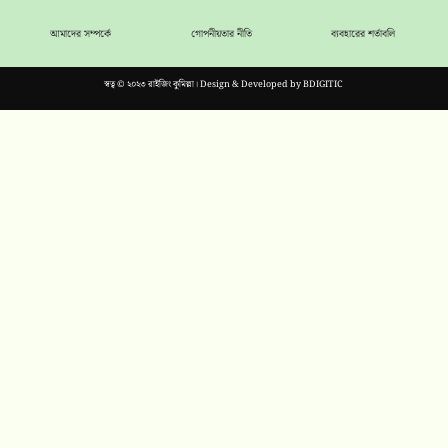
আমাদের সম্পর্কে
গোপনীয়তার নীতি
ব্যবহারের শর্তাবলি
স্বত্ব © ২০২৩ রাইজিং কুমিল্লা। Design & Developed by
BDIGITIC