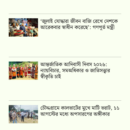
‘জুলাই যোদ্ধারা জীবন বাজি রেখে দেশকে
আরেকবার স্বাধীন করেছে’: গণপূর্ত মন্ত্রী
আন্তর্জাতিক আদিবাসী দিবস ২০২৬:
ন্যায়বিচার, সমঅধিকার ও জাতিসত্ত্বার
স্বীকৃতি চাই
চৌদ্দগ্রামে কালভার্টের মুখে মাটি ভরাট, ১১
আগস্টের মধ্যে অপসারণের অঙ্গীকার