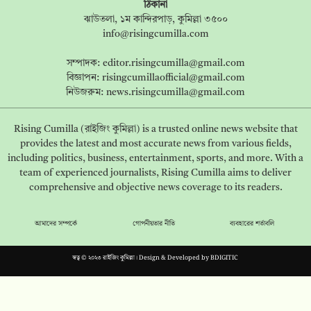
ঠিকানা
ঝাউতলা, ১ম কান্দিরপাড়, কুমিল্লা ৩৫০০
info@risingcumilla.com
সম্পাদক:
editor.risingcumilla@gmail.com
বিজ্ঞাপন:
risingcumillaofficial@gmail.com
নিউজরুম:
news.risingcumilla@gmail.com
Rising Cumilla (রাইজিং কুমিল্লা) is a trusted online news website that
provides the latest and most accurate news from various fields,
including politics, business, entertainment, sports, and more. With a
team of experienced journalists, Rising Cumilla aims to deliver
comprehensive and objective news coverage to its readers.
আমাদের সম্পর্কে
গোপনীয়তার নীতি
ব্যবহারের শর্তাবলি
স্বত্ব © ২০২৩ রাইজিং কুমিল্লা। Design & Developed by
BDIGITIC