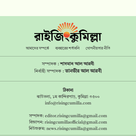
আমাদের সম্পর্কে
ব্যবহারের শর্তাবলি
গোপনীয়তার নীতি
সম্পাদক :
শাদমান আল আরবী
তানভীর আল আরবী
নির্বাহী সম্পাদক :
ঠিকানা
ঝাউতলা, ১ম কান্দিরপাড়, কুমিল্লা ৩৫০০
info@risingcumilla.com
সম্পাদক:
editor.risingcumilla@gmail.com
বিজ্ঞাপন:
risingcumillaofficial@gmail.com
নিউজরুম:
news.risingcumilla@gmail.com