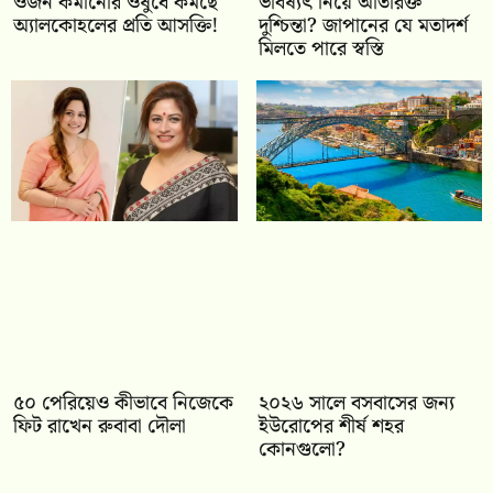
ওজন কমানোর ওষুধে কমছে
ভবিষ্যৎ নিয়ে অতিরিক্ত
অ্যালকোহলের প্রতি আসক্তি!
দুশ্চিন্তা? জাপানের যে মতাদর্শ
মিলতে পারে স্বস্তি
৫০ পেরিয়েও কীভাবে নিজেকে
২০২৬ সালে বসবাসের জন্য
ফিট রাখেন রুবাবা দৌলা
ইউরোপের শীর্ষ শহর
কোনগুলো?