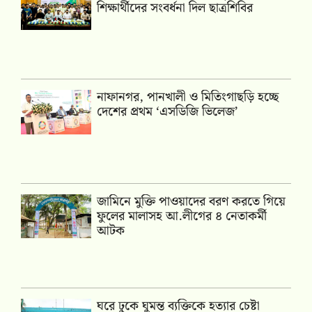
শিক্ষার্থীদের সংবর্ধনা দিল ছাত্রশিবির
নাফানগর, পানখালী ও মিতিংগাছড়ি হচ্ছে
দেশের প্রথম ‘এসডিজি ভিলেজ’
জামিনে মুক্তি পাওয়াদের বরণ করতে গিয়ে
ফুলের মালাসহ আ.লীগের ৪ নেতাকর্মী
আটক
ঘরে ঢুকে ঘুমন্ত ব্যক্তিকে হত্যার চেষ্টা