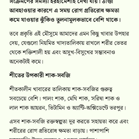
সংক্রমণের সমস্যা হরহামেশাই দেখা যায়। ঠাণ্ডা
আবহাওয়ার কারণে এ সময় রোগ প্রতিরোধ ক্ষমতা
কমে যাওয়ার ঝুঁকিও তুলনামূলকভাবে বেশি থাকে।
তবে প্রকৃতি এই মৌসুমে আমাদের এমন কিছু খাবার উপহার
দেয়, যেগুলো নিয়মিত খাদ্যতালিকায় রাখলে শরীর ভেতর
থেকে শক্তিশালী হয় এবং অসুখ-বিসুখের সম্ভাবনাও
অনেকটাই কমে।
শীতের উপকারী শাক-সবজি
শীতকালীন খাবারের তালিকায় শাক-সবজির গুরুত্ব
সবচেয়ে বেশি। পালং শাক, মেথি শাক, সরিষা শাক ও
লাল শাক আয়রন, ভিটামিন ও অ্যান্টি-অক্সিডেন্টে ভরপুর।
এসব শাক-সবজি রক্তস্বল্পতা দূর করতে সহায়তা করে এবং
শরীরের রোগ প্রতিরোধ ক্ষমতা বাড়ায়। পাশাপাশি