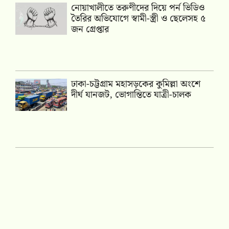
নোয়াখালীতে তরুণীদের দিয়ে পর্ন ভিডিও
তৈরির অভিযোগে স্বামী-স্ত্রী ও ছেলেসহ ৫
জন গ্রেপ্তার
ঢাকা-চট্টগ্রাম মহাসড়কের কুমিল্লা অংশে
দীর্ঘ যানজট, ভোগান্তিতে যাত্রী-চালক