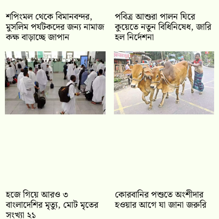
শপিংমল থেকে বিমানবন্দর,
পবিত্র আশুরা পালন ঘিরে
মুসলিম পর্যটকদের জন্য নামাজ
কুয়েতে নতুন বিধিনিষেধ, জারি
কক্ষ বাড়াচ্ছে জাপান
হল নির্দেশনা
হজে গিয়ে আরও ৩
কোরবানির পশুতে অংশীদার
বাংলাদেশির মৃত্যু, মোট মৃতের
হওয়ার আগে যা জানা জরুরি
সংখ্যা ২১