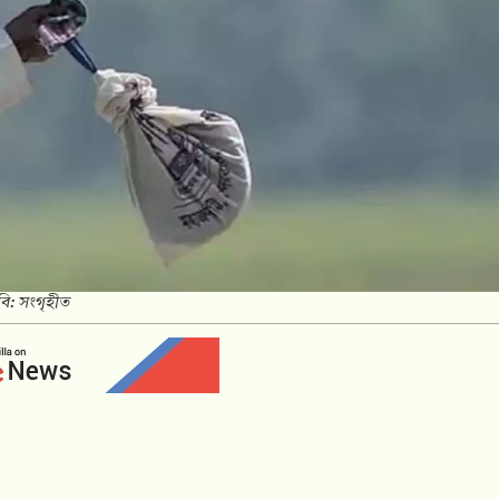
বি: সংগৃহীত